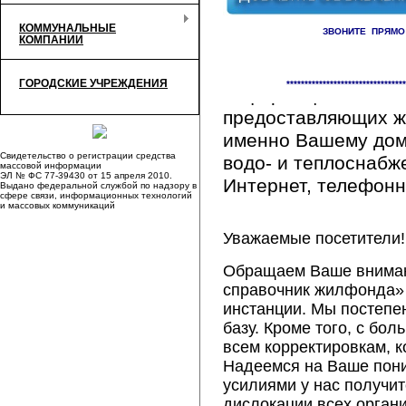
КОММУНАЛЬНЫЕ
ЗВОНИТЕ ПРЯМО
КОМПАНИИ
Здесь Вы сможете 
ГОРОДСКИЕ УЧРЕЖДЕНИЯ
*********************************
информацию обо вс
предоставляющих ж
именно Вашему дому
Свидетельство о регистрации средства
водо- и теплоснабж
массовой информации
ЭЛ № ФС 77-39430 от 15 апреля 2010.
Интернет, телефонна
Выдано федеральной службой по надзору в
сфере связи, информационных технологий
и массовых коммуникаций
Уважаемые посетители!
Обращаем Ваше внимани
справочник жилфонда» 
инстанции. Мы постепе
базу. Кроме того, с б
всем корректировкам, 
Надеемся на Ваше пон
усилиями у нас получи
дислокации всех орган