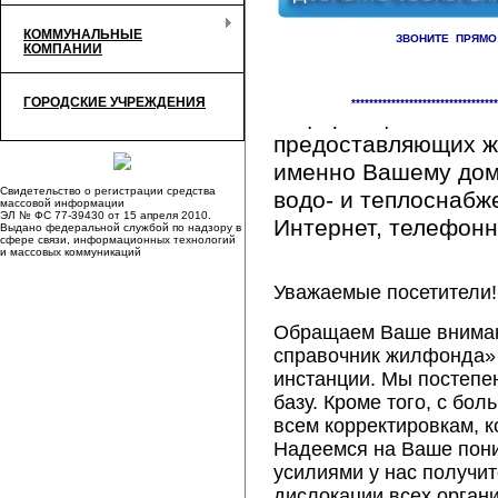
КОММУНАЛЬНЫЕ
ЗВОНИТЕ ПРЯМО
КОМПАНИИ
Здесь Вы сможете 
ГОРОДСКИЕ УЧРЕЖДЕНИЯ
*********************************
информацию обо вс
предоставляющих ж
именно Вашему дому
Свидетельство о регистрации средства
водо- и теплоснабж
массовой информации
ЭЛ № ФС 77-39430 от 15 апреля 2010.
Интернет, телефонна
Выдано федеральной службой по надзору в
сфере связи, информационных технологий
и массовых коммуникаций
Уважаемые посетители!
Обращаем Ваше внимани
справочник жилфонда» 
инстанции. Мы постепе
базу. Кроме того, с б
всем корректировкам, 
Надеемся на Ваше пон
усилиями у нас получи
дислокации всех орган