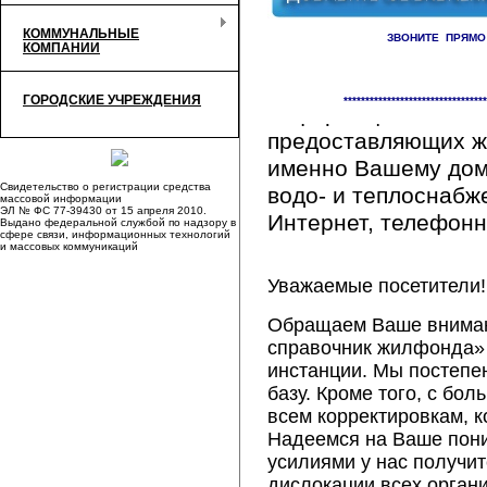
КОММУНАЛЬНЫЕ
ЗВОНИТЕ ПРЯМО
КОМПАНИИ
Здесь Вы сможете 
ГОРОДСКИЕ УЧРЕЖДЕНИЯ
*********************************
информацию обо вс
предоставляющих ж
именно Вашему дому
Свидетельство о регистрации средства
водо- и теплоснабж
массовой информации
ЭЛ № ФС 77-39430 от 15 апреля 2010.
Интернет, телефонна
Выдано федеральной службой по надзору в
сфере связи, информационных технологий
и массовых коммуникаций
Уважаемые посетители!
Обращаем Ваше внимани
справочник жилфонда» 
инстанции. Мы постепе
базу. Кроме того, с б
всем корректировкам, 
Надеемся на Ваше пон
усилиями у нас получи
дислокации всех орган