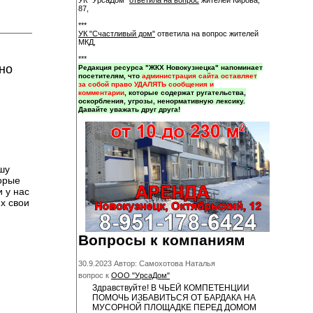
УК "УрсаДом"
ответила на вопрос
жителей Кирова,
87,
***
УК "Счастливый дом"
ответила на вопрос жителей
МКД,
***
но
Редакция ресурса "ЖКХ Новокузнецка" напоминает
посетителям, что
администрация сайта оставляет
за собой право УДАЛЯТЬ сообщения и
комментарии
, которые содержат ругательства,
оскорбления, угрозы, ненормативную лексику.
Давайте уважать друг друга!
шу
торые
 у нас
х свои
Вопросы к компаниям
30.9.2023 Автор: Самохотова Наталья
вопрос к
ООО "УрсаДом"
Здравствуйте! В ЧЬЕЙ КОМПЕТЕНЦИИ
ПОМОЧЬ ИЗБАВИТЬСЯ ОТ БАРДАКА НА
МУСОРНОЙ ПЛОЩАДКЕ ПЕРЕД ДОМОМ