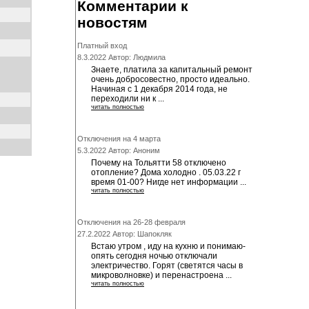
Комментарии к
новостям
Платный вход
8.3.2022 Автор: Людмила
Знаете, платила за капитальный ремонт
очень добросовестно, просто идеально.
Начиная с 1 декабря 2014 года, не
переходили ни к ...
читать полностью
Отключения на 4 марта
5.3.2022 Автор: Аноним
Почему на Тольятти 58 отключено
отопление? Дома холодно . 05.03.22 г
время 01-00? Нигде нет информации ...
читать полностью
Отключения на 26-28 февраля
27.2.2022 Автор: Шапокляк
Встаю утром , иду на кухню и понимаю-
опять сегодня ночью отключали
электричество. Горят (светятся часы в
микроволновке) и перенастроена ...
читать полностью