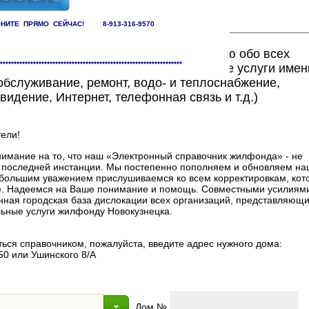
НИТЕ ПРЯМО СЕЙЧАС! 8-913-316-9570
ете найти исчерпывающую информацию обо всех
******************************************************************
едоставляющих жилищно-коммунальные услуги имен
бслуживание, ремонт, водо- и теплоснабжение,
видение, Интернет, телефонная связь и т.д.)
ели!
мание на то, что наш «Электронный справочник жилфонда» - не
в последней инстанции. Мы постепенно пополняем и обновляем на
 с большим уважением прислушиваемся ко всем корректировкам, ко
. Надеемся на Ваше понимание и помощь. Совместными усилиями
нная городская база дислокации всех организаций, представляющи
ные услуги жилфонду Новокузнецка.
ься справочником, пожалуйста, введите адрес нужного дома:
50 или Ушинского 8/А
Дом №