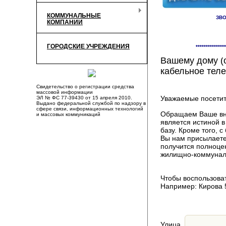
КОММУНАЛЬНЫЕ
ЗВО
КОМПАНИИ
Здесь Вы смож
ГОРОДСКИЕ УЧРЕЖДЕНИЯ
***************
компаниях, пр
Вашему дому (о
кабельное теле
Свидетельство о регистрации средства
массовой информации
Уважаемые посетит
ЭЛ № ФС 77-39430 от 15 апреля 2010.
Выдано федеральной службой по надзору в
сфере связи, информационных технологий
Обращаем Ваше вни
и массовых коммуникаций
является истиной 
базу. Кроме того,
Вы нам присылаете
получится полноце
жилищно-коммуналь
Чтобы воспользоват
Например: Кирова 
Улица