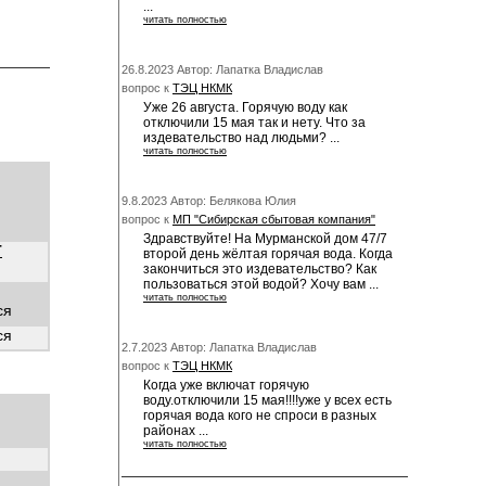
...
читать полностью
26.8.2023 Автор: Лапатка Владислав
вопрос к
ТЭЦ НКМК
Уже 26 августа. Горячую воду как
отключили 15 мая так и нету. Что за
издевательство над людьми? ...
читать полностью
9.8.2023 Автор: Белякова Юлия
вопрос к
МП "Сибирская сбытовая компания"
Здравствуйте! На Мурманской дом 47/7
Т
второй день жёлтая горячая вода. Когда
закончиться это издевательство? Как
пользоваться этой водой? Хочу вам ...
читать полностью
ся
ся
2.7.2023 Автор: Лапатка Владислав
вопрос к
ТЭЦ НКМК
Когда уже включат горячую
воду.отключили 15 мая!!!!уже у всех есть
горячая вода кого не спроси в разных
районах ...
читать полностью