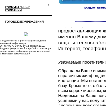
КОММУНАЛЬНЫЕ
ЗВОНИТЕ ПРЯМО
КОМПАНИИ
Здесь Вы сможете 
ГОРОДСКИЕ УЧРЕЖДЕНИЯ
*********************************
информацию обо вс
предоставляющих ж
именно Вашему дому
Свидетельство о регистрации средства
водо- и теплоснабж
массовой информации
ЭЛ № ФС 77-39430 от 15 апреля 2010.
Интернет, телефонна
Выдано федеральной службой по надзору в
сфере связи, информационных технологий
и массовых коммуникаций
Уважаемые посетители!
Обращаем Ваше внимани
справочник жилфонда» 
инстанции. Мы постепе
базу. Кроме того, с б
всем корректировкам, 
Надеемся на Ваше пон
усилиями у нас получи
дислокации всех орган