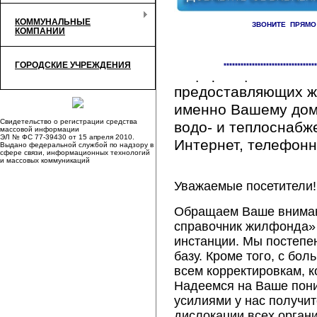
КОММУНАЛЬНЫЕ
ЗВОНИТЕ ПРЯМО
КОМПАНИИ
Здесь Вы сможете 
ГОРОДСКИЕ УЧРЕЖДЕНИЯ
*********************************
информацию обо вс
предоставляющих ж
именно Вашему дому
Свидетельство о регистрации средства
водо- и теплоснабж
массовой информации
ЭЛ № ФС 77-39430 от 15 апреля 2010.
Интернет, телефонна
Выдано федеральной службой по надзору в
сфере связи, информационных технологий
и массовых коммуникаций
Уважаемые посетители!
Обращаем Ваше внимани
справочник жилфонда» 
инстанции. Мы постепе
базу. Кроме того, с б
всем корректировкам, 
Надеемся на Ваше пон
усилиями у нас получи
дислокации всех орган