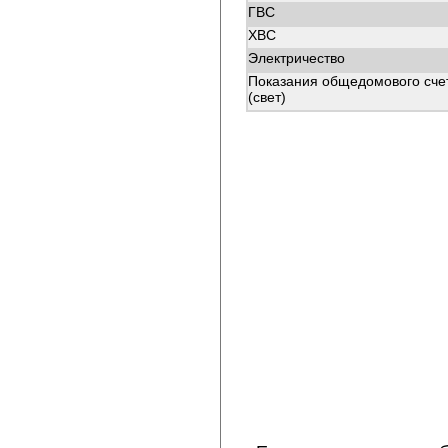
ГВС
ХВС
Электричество
Показания общедомового сче
(свет)