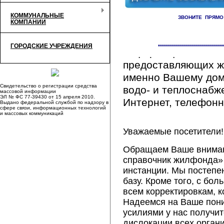
КОММУНАЛЬНЫЕ
ЗВОНИТЕ ПРЯМО
КОМПАНИИ
Здесь Вы сможете 
ГОРОДСКИЕ УЧРЕЖДЕНИЯ
*********************************
информацию обо вс
предоставляющих ж
именно Вашему дому
Свидетельство о регистрации средства
водо- и теплоснабж
массовой информации
ЭЛ № ФС 77-39430 от 15 апреля 2010.
Интернет, телефонна
Выдано федеральной службой по надзору в
сфере связи, информационных технологий
и массовых коммуникаций
Уважаемые посетители!
Обращаем Ваше внимани
справочник жилфонда» 
инстанции. Мы постепе
базу. Кроме того, с б
всем корректировкам, 
Надеемся на Ваше пон
усилиями у нас получи
дислокации всех орган