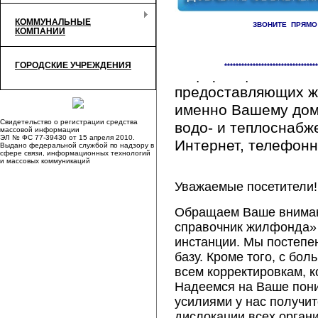
КОММУНАЛЬНЫЕ
ЗВОНИТЕ ПРЯМО
КОМПАНИИ
Здесь Вы сможете 
ГОРОДСКИЕ УЧРЕЖДЕНИЯ
*********************************
информацию обо вс
предоставляющих ж
именно Вашему дому
Свидетельство о регистрации средства
водо- и теплоснабж
массовой информации
ЭЛ № ФС 77-39430 от 15 апреля 2010.
Интернет, телефонна
Выдано федеральной службой по надзору в
сфере связи, информационных технологий
и массовых коммуникаций
Уважаемые посетители!
Обращаем Ваше внимани
справочник жилфонда» 
инстанции. Мы постепе
базу. Кроме того, с б
всем корректировкам, 
Надеемся на Ваше пон
усилиями у нас получи
дислокации всех орган