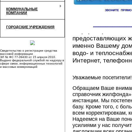
КОММУНАЛЬНЫЕ
ЗВОНИТЕ ПРЯМО
КОМПАНИИ
Здесь Вы сможете 
ГОРОДСКИЕ УЧРЕЖДЕНИЯ
*********************************
информацию обо вс
предоставляющих ж
именно Вашему дому
Свидетельство о регистрации средства
водо- и теплоснабж
массовой информации
ЭЛ № ФС 77-39430 от 15 апреля 2010.
Интернет, телефонна
Выдано федеральной службой по надзору в
сфере связи, информационных технологий
и массовых коммуникаций
Уважаемые посетители!
Обращаем Ваше внимани
справочник жилфонда» 
инстанции. Мы постепе
базу. Кроме того, с б
всем корректировкам, 
Надеемся на Ваше пон
усилиями у нас получи
дислокации всех орган