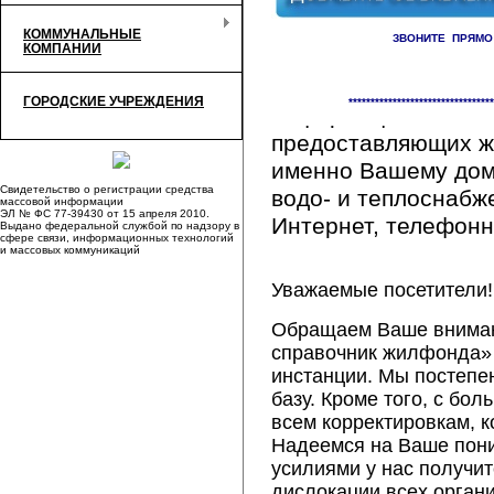
КОММУНАЛЬНЫЕ
ЗВОНИТЕ ПРЯМО
КОМПАНИИ
Здесь Вы сможете 
ГОРОДСКИЕ УЧРЕЖДЕНИЯ
*********************************
информацию обо вс
предоставляющих ж
именно Вашему дому
Свидетельство о регистрации средства
водо- и теплоснабж
массовой информации
ЭЛ № ФС 77-39430 от 15 апреля 2010.
Интернет, телефонна
Выдано федеральной службой по надзору в
сфере связи, информационных технологий
и массовых коммуникаций
Уважаемые посетители!
Обращаем Ваше внимани
справочник жилфонда» 
инстанции. Мы постепе
базу. Кроме того, с б
всем корректировкам, 
Надеемся на Ваше пон
усилиями у нас получи
дислокации всех орган