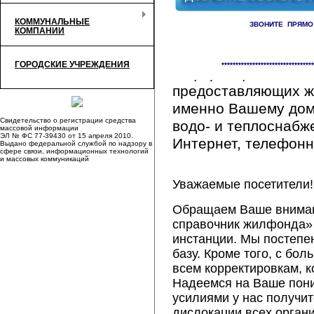
КОММУНАЛЬНЫЕ
ЗВОНИТЕ ПРЯМО
КОМПАНИИ
Здесь Вы сможете 
ГОРОДСКИЕ УЧРЕЖДЕНИЯ
*********************************
информацию обо вс
предоставляющих ж
именно Вашему дому
Свидетельство о регистрации средства
водо- и теплоснабж
массовой информации
ЭЛ № ФС 77-39430 от 15 апреля 2010.
Интернет, телефонна
Выдано федеральной службой по надзору в
сфере связи, информационных технологий
и массовых коммуникаций
Уважаемые посетители!
Обращаем Ваше внимани
справочник жилфонда» 
инстанции. Мы постепе
базу. Кроме того, с б
всем корректировкам, 
Надеемся на Ваше пон
усилиями у нас получи
дислокации всех орган