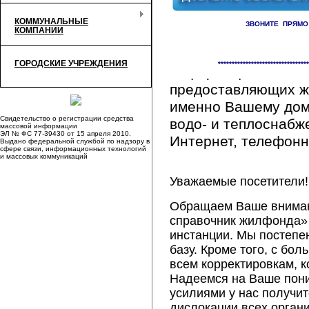
КОММУНАЛЬНЫЕ
ЗВОНИТЕ ПРЯМО
КОМПАНИИ
Здесь Вы сможете 
ГОРОДСКИЕ УЧРЕЖДЕНИЯ
*********************************
информацию обо вс
предоставляющих ж
именно Вашему дому
Свидетельство о регистрации средства
водо- и теплоснабж
массовой информации
ЭЛ № ФС 77-39430 от 15 апреля 2010.
Интернет, телефонна
Выдано федеральной службой по надзору в
сфере связи, информационных технологий
и массовых коммуникаций
Уважаемые посетители!
Обращаем Ваше внимани
справочник жилфонда» 
инстанции. Мы постепе
базу. Кроме того, с б
всем корректировкам, 
Надеемся на Ваше пон
усилиями у нас получи
дислокации всех орган