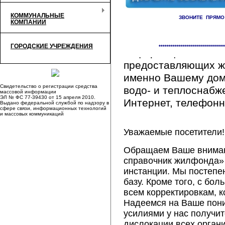
КОММУНАЛЬНЫЕ
ЗВОНИТЕ ПРЯМО
КОМПАНИИ
Здесь Вы сможете 
ГОРОДСКИЕ УЧРЕЖДЕНИЯ
*********************************
информацию обо вс
предоставляющих ж
именно Вашему дому
Свидетельство о регистрации средства
водо- и теплоснабж
массовой информации
ЭЛ № ФС 77-39430 от 15 апреля 2010.
Интернет, телефонна
Выдано федеральной службой по надзору в
сфере связи, информационных технологий
и массовых коммуникаций
Уважаемые посетители!
Обращаем Ваше внимани
справочник жилфонда» 
инстанции. Мы постепе
базу. Кроме того, с б
всем корректировкам, 
Надеемся на Ваше пон
усилиями у нас получи
дислокации всех орган