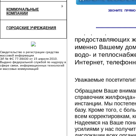
КОММУНАЛЬНЫЕ
ЗВОНИТЕ ПРЯМО
КОМПАНИИ
Здесь Вы сможете 
ГОРОДСКИЕ УЧРЕЖДЕНИЯ
*********************************
информацию обо вс
предоставляющих ж
именно Вашему дому
Свидетельство о регистрации средства
водо- и теплоснабж
массовой информации
ЭЛ № ФС 77-39430 от 15 апреля 2010.
Интернет, телефонна
Выдано федеральной службой по надзору в
сфере связи, информационных технологий
и массовых коммуникаций
Уважаемые посетители!
Обращаем Ваше внимани
справочник жилфонда» 
инстанции. Мы постепе
базу. Кроме того, с б
всем корректировкам, 
Надеемся на Ваше пон
усилиями у нас получи
дислокации всех орган