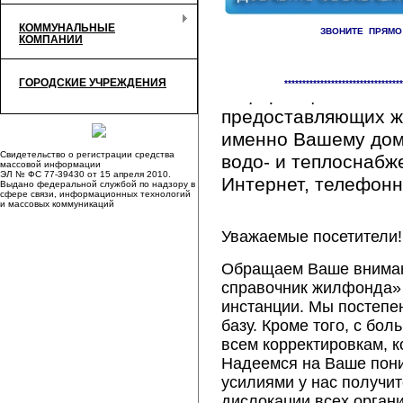
КОММУНАЛЬНЫЕ
ЗВОНИТЕ ПРЯМО
КОМПАНИИ
Здесь Вы сможете 
ГОРОДСКИЕ УЧРЕЖДЕНИЯ
*********************************
информацию обо вс
предоставляющих ж
именно Вашему дому
Свидетельство о регистрации средства
водо- и теплоснабж
массовой информации
ЭЛ № ФС 77-39430 от 15 апреля 2010.
Интернет, телефонна
Выдано федеральной службой по надзору в
сфере связи, информационных технологий
и массовых коммуникаций
Уважаемые посетители!
Обращаем Ваше внимани
справочник жилфонда» 
инстанции. Мы постепе
базу. Кроме того, с б
всем корректировкам, 
Надеемся на Ваше пон
усилиями у нас получи
дислокации всех орган