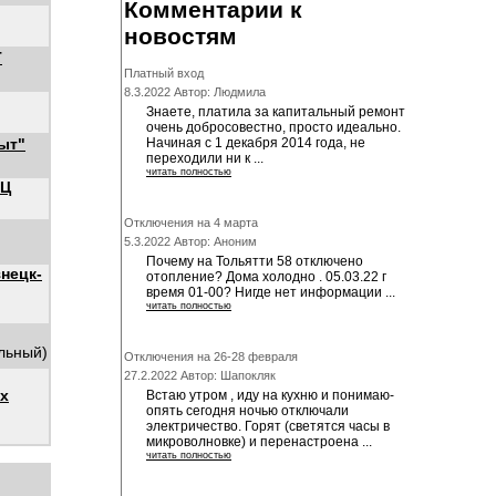
Комментарии к
новостям
Т
Платный вход
8.3.2022 Автор: Людмила
Знаете, платила за капитальный ремонт
очень добросовестно, просто идеально.
ыт"
Начиная с 1 декабря 2014 года, не
переходили ни к ...
читать полностью
ЭЦ
Отключения на 4 марта
5.3.2022 Автор: Аноним
Почему на Тольятти 58 отключено
нецк-
отопление? Дома холодно . 05.03.22 г
время 01-00? Нигде нет информации ...
читать полностью
альный)
Отключения на 26-28 февраля
27.2.2022 Автор: Шапокляк
х
Встаю утром , иду на кухню и понимаю-
опять сегодня ночью отключали
электричество. Горят (светятся часы в
микроволновке) и перенастроена ...
читать полностью