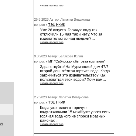
...
читать полностью
26.8.2023 Автор: Лапатка Владислав
вопрос к
ТЭЦ НКМК
Уже 26 августа. Горячую воду как
отключили 15 мая так и нету. Что за
издевательство над людьми? ...
читать полностью
9.8.2023 Автор: Белякова Юлия
вопрос к
МП "Сибирская сбытовая компания"
Здравствуйте! На Мурманской дом 47/7
второй день жёлтая горячая вода. Когда
закончиться это издевательство? Как
пользоваться этой водой? Хочу вам ...
читать полностью
2.7.2023 Автор: Лапатка Владислав
вопрос к
ТЭЦ НКМК
Когда уже включат горячую
воду.отключили 15 мая!!!!уже у всех есть
горячая вода кого не спроси в разных
районах ...
ая
читать полностью