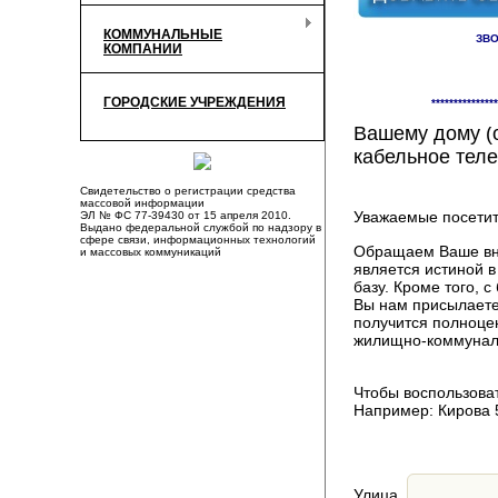
КОММУНАЛЬНЫЕ
ЗВО
КОМПАНИИ
Здесь Вы смож
ГОРОДСКИЕ УЧРЕЖДЕНИЯ
***************
компаниях, пр
Вашему дому (о
кабельное теле
Свидетельство о регистрации средства
массовой информации
Уважаемые посетит
ЭЛ № ФС 77-39430 от 15 апреля 2010.
Выдано федеральной службой по надзору в
сфере связи, информационных технологий
Обращаем Ваше вни
и массовых коммуникаций
является истиной 
базу. Кроме того,
Вы нам присылаете
получится полноце
жилищно-коммуналь
Чтобы воспользоват
Например: Кирова 
Улица