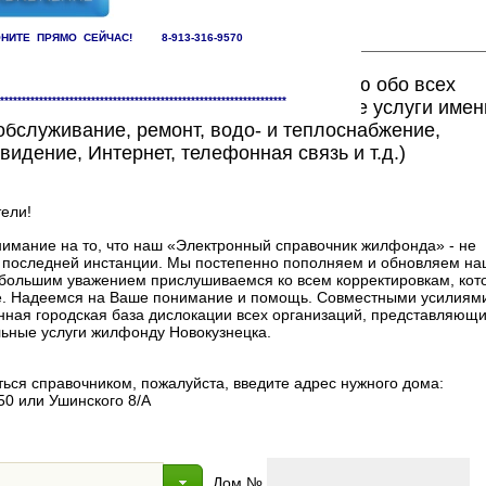
НИТЕ ПРЯМО СЕЙЧАС! 8-913-316-9570
ете найти исчерпывающую информацию обо всех
******************************************************************
едоставляющих жилищно-коммунальные услуги имен
бслуживание, ремонт, водо- и теплоснабжение,
видение, Интернет, телефонная связь и т.д.)
ели!
мание на то, что наш «Электронный справочник жилфонда» - не
в последней инстанции. Мы постепенно пополняем и обновляем на
 с большим уважением прислушиваемся ко всем корректировкам, ко
. Надеемся на Ваше понимание и помощь. Совместными усилиями
нная городская база дислокации всех организаций, представляющи
ные услуги жилфонду Новокузнецка.
ься справочником, пожалуйста, введите адрес нужного дома:
50 или Ушинского 8/А
Дом №