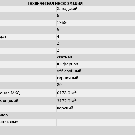
Техническая информация
Заводский
5
1959
:
5
дов:
4
2
2
скатная
шиферная
ж/б свайный
кирпичный
80
2
6173.0 м
ания МКД:
2
3172.0 м
омещений:
верхний
злов:
1
ощитовых:
1