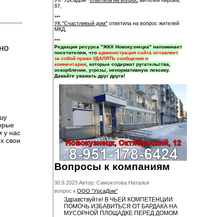
УК "УрсаДом"
ответила на вопрос
жителей Кирова,
87,
***
УК "Счастливый дом"
ответила на вопрос жителей
МКД,
***
но
Редакция ресурса "ЖКХ Новокузнецка" напоминает
посетителям, что
администрация сайта оставляет
за собой право УДАЛЯТЬ сообщения и
комментарии
, которые содержат ругательства,
оскорбления, угрозы, ненормативную лексику.
Давайте уважать друг друга!
шу
торые
 у нас
х свои
Вопросы к компаниям
30.9.2023 Автор: Самохотова Наталья
вопрос к
ООО "УрсаДом"
Здравствуйте! В ЧЬЕЙ КОМПЕТЕНЦИИ
ПОМОЧЬ ИЗБАВИТЬСЯ ОТ БАРДАКА НА
МУСОРНОЙ ПЛОЩАДКЕ ПЕРЕД ДОМОМ