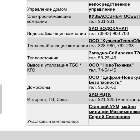
непосредственное
Управление домом
управление
Электроснабжающие
КУЗБАССЭНЕРГОСБЫ
компании
тел. 931-931
ЗАО ВОДОКАНАЛ
Водоснабжающие компании
тел. (3843) 900-700
ООО "КузнецкТеплоСб
Теплоснабжающие компании
тел. 328-980, 792-233
Западно-Сибирская Т
Теплоисточник
тел. 59-25-49
Вывоз и утилизация ТБО /
ООО "НовоТехника"
КГО
тел. 74-54-45
ООО "Цифрал-Новокуз
Безопасность"
Домофоны
тел. 91-06-60
ЗАО РЦТК
Интернет, ТВ, Связь
тел. 921-925 (многокан
Старший УУМ, майор
милиции Максимовски
Сергей Семенович
Участковый милиционер: