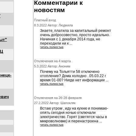
Комментарии к
новостям
Т
Платный вход
8.3.2022 Автор: Людмила
Знаете, платила за капитальный ремонт
очень добросовестно, просто идеально.
ыт"
Начиная с 1 декабря 2014 года, не
переходили ни к ...
читать полностью
ЭЦ
Отключения на 4 марта
5.3.2022 Автор: Аноним
Почему на Тольятти 58 отключено
нецк-
отопление? Дома холодно . 05.03.22 г
время 01-00? Нигде нет информации ...
читать полностью
евич
Отключения на 26-28 февраля
27.2.2022 Автор: Шапокляк
Встаю утром , иду на кухню и понимаю-
опять сегодня ночью отключали
электричество. Горят (светятся часы в
микроволновке) и перенастроена ...
читать полностью