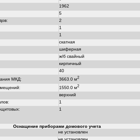
1962
:
5
дов:
2
1
1
скатная
шиферная
ж/б свайный
кирпичный
40
2
3663.0 м
ания МКД:
2
1550.0 м
омещений:
верхний
злов:
1
ощитовых:
1
Оснащение приборами домового учета
не установлен
не установлен