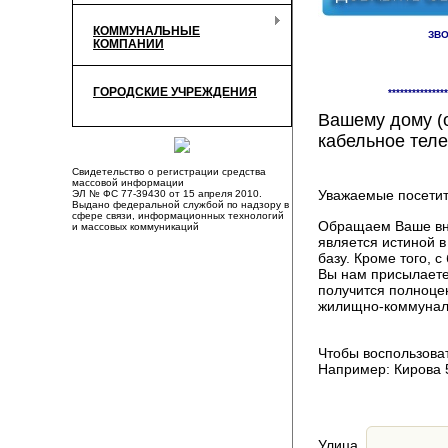
КОММУНАЛЬНЫЕ
ЗВО
КОМПАНИИ
Здесь Вы смож
ГОРОДСКИЕ УЧРЕЖДЕНИЯ
***************
компаниях, пр
Вашему дому (о
кабельное теле
Свидетельство о регистрации средства
массовой информации
Уважаемые посетит
ЭЛ № ФС 77-39430 от 15 апреля 2010.
Выдано федеральной службой по надзору в
сфере связи, информационных технологий
Обращаем Ваше вни
и массовых коммуникаций
является истиной 
базу. Кроме того,
Вы нам присылаете
получится полноце
жилищно-коммуналь
Чтобы воспользоват
Например: Кирова 
Улица