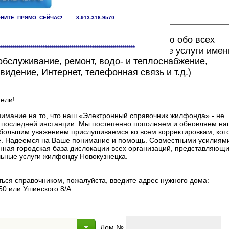
НИТЕ ПРЯМО СЕЙЧАС! 8-913-316-9570
ете найти исчерпывающую информацию обо всех
******************************************************************
едоставляющих жилищно-коммунальные услуги имен
бслуживание, ремонт, водо- и теплоснабжение,
видение, Интернет, телефонная связь и т.д.)
ели!
мание на то, что наш «Электронный справочник жилфонда» - не
в последней инстанции. Мы постепенно пополняем и обновляем на
 с большим уважением прислушиваемся ко всем корректировкам, ко
. Надеемся на Ваше понимание и помощь. Совместными усилиями
нная городская база дислокации всех организаций, представляющи
ные услуги жилфонду Новокузнецка.
ься справочником, пожалуйста, введите адрес нужного дома:
50 или Ушинского 8/А
Дом №