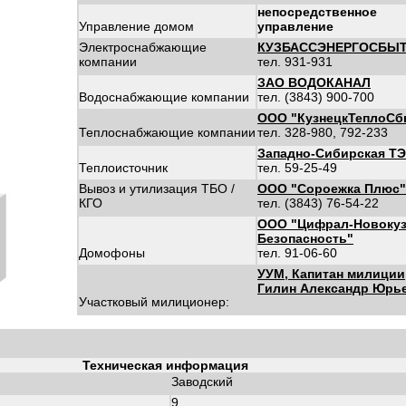
непосредственное
Управление домом
управление
Электроснабжающие
КУЗБАССЭНЕРГОСБЫ
компании
тел. 931-931
ЗАО ВОДОКАНАЛ
Водоснабжающие компании
тел. (3843) 900-700
ООО "КузнецкТеплоСб
Теплоснабжающие компании
тел. 328-980, 792-233
Западно-Сибирская Т
Теплоисточник
тел. 59-25-49
Вывоз и утилизация ТБО /
ООО "Сороежка Плюс"
КГО
тел. (3843) 76-54-22
ООО "Цифрал-Новокуз
Безопасность"
Домофоны
тел. 91-06-60
УУМ, Капитан милиции
Гилин Александр Юрь
Участковый милиционер:
Техническая информация
Заводский
9