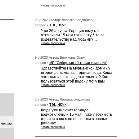
...
читать полностью
26.8.2023 Автор: Лапатка Владислав
вопрос к
ТЭЦ НКМК
Уже 26 августа. Горячую воду как
отключили 15 мая так и нету. Что за
издевательство над людьми? ...
читать полностью
9.8.2023 Автор: Белякова Юлия
вопрос к
МП "Сибирская сбытовая компания"
Здравствуйте! На Мурманской дом 47/7
второй день жёлтая горячая вода. Когда
закончиться это издевательство? Как
пользоваться этой водой? Хочу вам ...
читать полностью
2.7.2023 Автор: Лапатка Владислав
вопрос к
ТЭЦ НКМК
Когда уже включат горячую
воду.отключили 15 мая!!!!уже у всех есть
горячая вода кого не спроси в разных
районах ...
вление
читать полностью