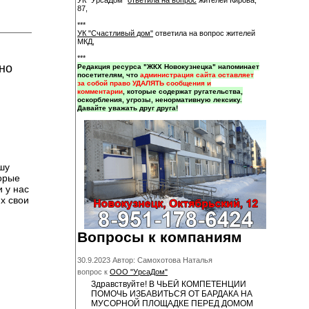
УК "УрсаДом"
ответила на вопрос
жителей Кирова,
87,
***
УК "Счастливый дом"
ответила на вопрос жителей
МКД,
***
но
Редакция ресурса "ЖКХ Новокузнецка" напоминает
посетителям, что
администрация сайта оставляет
за собой право УДАЛЯТЬ сообщения и
комментарии
, которые содержат ругательства,
оскорбления, угрозы, ненормативную лексику.
Давайте уважать друг друга!
шу
торые
 у нас
х свои
Вопросы к компаниям
30.9.2023 Автор: Самохотова Наталья
вопрос к
ООО "УрсаДом"
Здравствуйте! В ЧЬЕЙ КОМПЕТЕНЦИИ
ПОМОЧЬ ИЗБАВИТЬСЯ ОТ БАРДАКА НА
МУСОРНОЙ ПЛОЩАДКЕ ПЕРЕД ДОМОМ