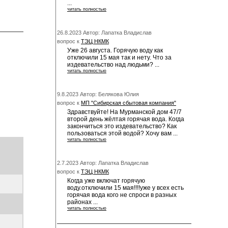
...
читать полностью
26.8.2023 Автор: Лапатка Владислав
вопрос к
ТЭЦ НКМК
Уже 26 августа. Горячую воду как
отключили 15 мая так и нету. Что за
издевательство над людьми? ...
читать полностью
9.8.2023 Автор: Белякова Юлия
вопрос к
МП "Сибирская сбытовая компания"
Здравствуйте! На Мурманской дом 47/7
второй день жёлтая горячая вода. Когда
закончиться это издевательство? Как
пользоваться этой водой? Хочу вам ...
читать полностью
2.7.2023 Автор: Лапатка Владислав
вопрос к
ТЭЦ НКМК
Когда уже включат горячую
воду.отключили 15 мая!!!!уже у всех есть
горячая вода кого не спроси в разных
районах ...
читать полностью