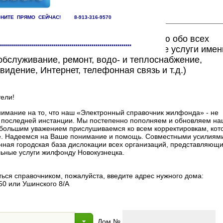
НИТЕ ПРЯМО СЕЙЧАС! 8-913-316-9570
ете найти исчерпывающую информацию обо всех
******************************************************************
едоставляющих жилищно-коммунальные услуги имен
бслуживание, ремонт, водо- и теплоснабжение,
видение, Интернет, телефонная связь и т.д.)
ели!
мание на то, что наш «Электронный справочник жилфонда» - не
в последней инстанции. Мы постепенно пополняем и обновляем на
 с большим уважением прислушиваемся ко всем корректировкам, ко
. Надеемся на Ваше понимание и помощь. Совместными усилиями
нная городская база дислокации всех организаций, представляющи
ные услуги жилфонду Новокузнецка.
ься справочником, пожалуйста, введите адрес нужного дома:
50 или Ушинского 8/А
Дом №