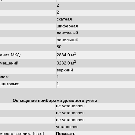
2
2
скатная
шиферная
ленточный
панельный
80
2
2834.0 м
ания МКД:
2
3232.0 м
омещений:
верхний
злов:
1
ощитовых:
1
Оснащение приборами домового учета
не установлен
не установлен
не установлен
установлен
ового счетчика (свет)
Показать