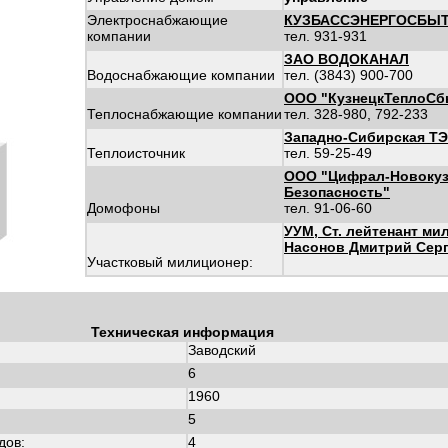
Электроснабжающие
КУЗБАССЭНЕРГОСБЫ
компании
тел. 931-931
ЗАО ВОДОКАНАЛ
Водоснабжающие компании
тел. (3843) 900-700
ООО "КузнецкТеплоСб
Теплоснабжающие компании
тел. 328-980, 792-233
Западно-Сибирская Т
Теплоисточник
тел. 59-25-49
ООО "Цифрал-Новокуз
Безопасность"
Домофоны
тел. 91-06-60
УУМ, Ст. лейтенант ми
Насонов Дмитрий Сер
Участковый милиционер:
Техническая информация
Заводский
6
1960
:
5
дов:
4