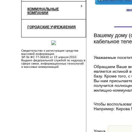
КОММУНАЛЬНЫЕ
ЗВО
КОМПАНИИ
Здесь Вы смож
ГОРОДСКИЕ УЧРЕЖДЕНИЯ
***************
компаниях, пр
Вашему дому (о
кабельное теле
Свидетельство о регистрации средства
массовой информации
Уважаемые посетит
ЭЛ № ФС 77-39430 от 15 апреля 2010.
Выдано федеральной службой по надзору в
сфере связи, информационных технологий
Обращаем Ваше вни
и массовых коммуникаций
является истиной 
базу. Кроме того,
Вы нам присылаете
получится полноце
жилищно-коммуналь
Чтобы воспользоват
Например: Кирова 
Улица