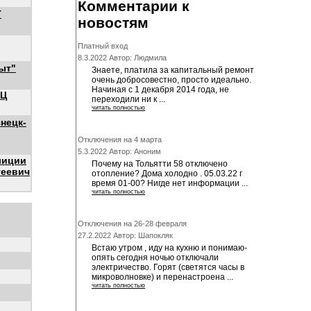
Комментарии к
Т
новостям
Платный вход
8.3.2022 Автор: Людмила
ыт"
Знаете, платила за капитальный ремонт
очень добросовестно, просто идеально.
Начиная с 1 декабря 2014 года, не
ЭЦ
переходили ни к ...
читать полностью
нецк-
Отключения на 4 марта
5.3.2022 Автор: Аноним
лиции
Почему на Тольятти 58 отключено
геевич
отопление? Дома холодно . 05.03.22 г
время 01-00? Нигде нет информации ...
читать полностью
Отключения на 26-28 февраля
27.2.2022 Автор: Шапокляк
Встаю утром , иду на кухню и понимаю-
опять сегодня ночью отключали
электричество. Горят (светятся часы в
микроволновке) и перенастроена ...
читать полностью