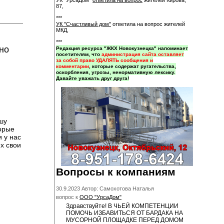
УК "УрсаДом"
ответила на вопрос
жителей Кирова,
87,
***
УК "Счастливый дом"
ответила на вопрос жителей
МКД,
***
но
Редакция ресурса "ЖКХ Новокузнецка" напоминает
посетителям, что
администрация сайта оставляет
за собой право УДАЛЯТЬ сообщения и
комментарии
, которые содержат ругательства,
оскорбления, угрозы, ненормативную лексику.
Давайте уважать друг друга!
шу
торые
 у нас
х свои
Вопросы к компаниям
30.9.2023 Автор: Самохотова Наталья
вопрос к
ООО "УрсаДом"
Здравствуйте! В ЧЬЕЙ КОМПЕТЕНЦИИ
ПОМОЧЬ ИЗБАВИТЬСЯ ОТ БАРДАКА НА
МУСОРНОЙ ПЛОЩАДКЕ ПЕРЕД ДОМОМ