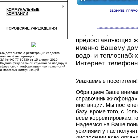
КОММУНАЛЬНЫЕ
ЗВОНИТЕ ПРЯМО
КОМПАНИИ
Здесь Вы сможете 
ГОРОДСКИЕ УЧРЕЖДЕНИЯ
*********************************
информацию обо вс
предоставляющих ж
именно Вашему дому
Свидетельство о регистрации средства
водо- и теплоснабж
массовой информации
ЭЛ № ФС 77-39430 от 15 апреля 2010.
Интернет, телефонна
Выдано федеральной службой по надзору в
сфере связи, информационных технологий
и массовых коммуникаций
Уважаемые посетители!
Обращаем Ваше внимани
справочник жилфонда» 
инстанции. Мы постепе
базу. Кроме того, с б
всем корректировкам, 
Надеемся на Ваше пон
усилиями у нас получи
дислокации всех орган