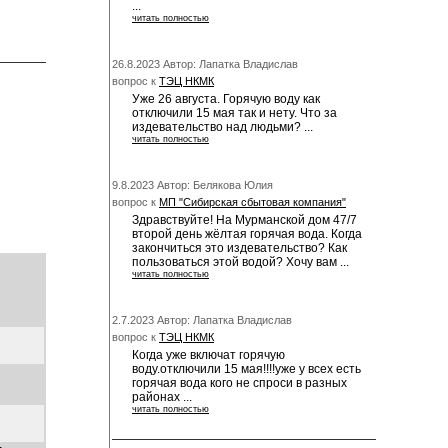
...
читать полностью
26.8.2023 Автор: Лапатка Владислав
вопрос к
ТЭЦ НКМК
Уже 26 августа. Горячую воду как
отключили 15 мая так и нету. Что за
издевательство над людьми? ...
читать полностью
9.8.2023 Автор: Белякова Юлия
вопрос к
МП "Сибирская сбытовая компания"
Здравствуйте! На Мурманской дом 47/7
второй день жёлтая горячая вода. Когда
закончиться это издевательство? Как
пользоваться этой водой? Хочу вам ...
читать полностью
2.7.2023 Автор: Лапатка Владислав
вопрос к
ТЭЦ НКМК
Когда уже включат горячую
воду.отключили 15 мая!!!!уже у всех есть
горячая вода кого не спроси в разных
районах ...
читать полностью