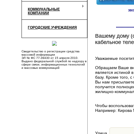
КОММУНАЛЬНЫЕ
ЗВО
КОМПАНИИ
Здесь Вы смож
ГОРОДСКИЕ УЧРЕЖДЕНИЯ
***************
компаниях, пр
Вашему дому (о
кабельное теле
Свидетельство о регистрации средства
массовой информации
Уважаемые посетит
ЭЛ № ФС 77-39430 от 15 апреля 2010.
Выдано федеральной службой по надзору в
сфере связи, информационных технологий
Обращаем Ваше вни
и массовых коммуникаций
является истиной 
базу. Кроме того,
Вы нам присылаете
получится полноце
жилищно-коммуналь
Чтобы воспользоват
Например: Кирова 
Улица