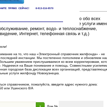
НИТЕ ПРЯМО СЕЙЧАС! 8-913-316-9570
ете найти исчерпывающую информацию обо всех
******************************************************************
едоставляющих жилищно-коммунальные услуги имен
бслуживание, ремонт, водо- и теплоснабжение,
видение, Интернет, телефонная связь и т.д.)
ели!
мание на то, что наш «Электронный справочник жилфонда» - не
в последней инстанции. Мы постепенно пополняем и обновляем на
 с большим уважением прислушиваемся ко всем корректировкам, ко
. Надеемся на Ваше понимание и помощь. Совместными усилиями
нная городская база дислокации всех организаций, представляющи
ные услуги жилфонду Новокузнецка.
ься справочником, пожалуйста, введите адрес нужного дома:
50 или Ушинского 8/А
Дом №