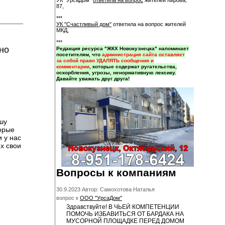
УК "УрсаДом"
ответила на вопрос
жителей Кирова,
87,
***
УК "Счастливый дом"
ответила на вопрос жителей
МКД,
***
но
Редакция ресурса "ЖКХ Новокузнецка" напоминает
посетителям, что
администрация сайта оставляет
за собой право УДАЛЯТЬ сообщения и
комментарии
, которые содержат ругательства,
оскорбления, угрозы, ненормативную лексику.
Давайте уважать друг друга!
шу
торые
 у нас
х свои
Вопросы к компаниям
30.9.2023 Автор: Самохотова Наталья
вопрос к
ООО "УрсаДом"
Здравствуйте! В ЧЬЕЙ КОМПЕТЕНЦИИ
ПОМОЧЬ ИЗБАВИТЬСЯ ОТ БАРДАКА НА
МУСОРНОЙ ПЛОЩАДКЕ ПЕРЕД ДОМОМ