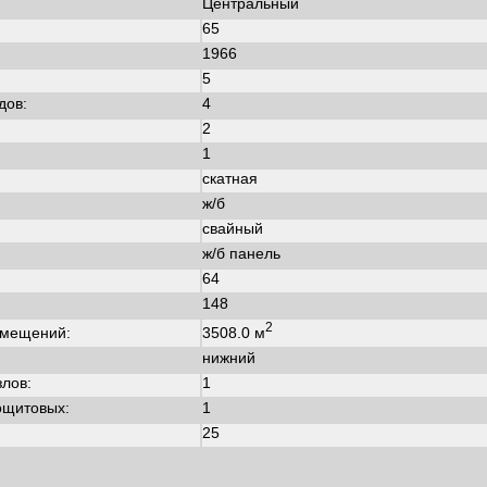
Центральный
65
1966
:
5
дов:
4
2
1
скатная
ж/б
свайный
ж/б панель
64
148
2
3508.0 м
омещений:
нижний
злов:
1
ощитовых:
1
25