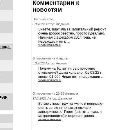
Т
Комментарии к
новостям
Платный вход
8.3.2022 Автор: Людмила
Знаете, платила за капитальный ремонт
очень добросовестно, просто идеально.
Начиная с 1 декабря 2014 года, не
переходили ни к ...
читать полностью
нецк-
Отключения на 4 марта
5.3.2022 Автор: Аноним
Почему на Тольятти 58 отключено
отопление? Дома холодно . 05.03.22 г
"
время 01-00? Нигде нет информации ...
читать полностью
Отключения на 26-28 февраля
андр
27.2.2022 Автор: Шапокляк
Встаю утром , иду на кухню и понимаю-
опять сегодня ночью отключали
электричество. Горят (светятся часы в
микроволновке) и перенастроена ...
читать полностью