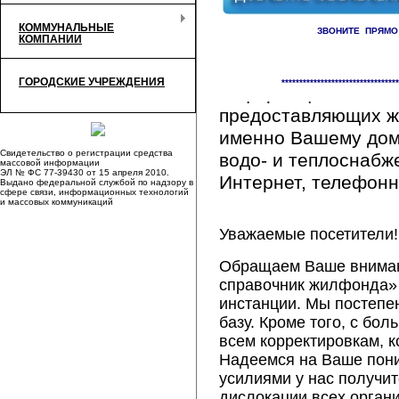
КОММУНАЛЬНЫЕ
ЗВОНИТЕ ПРЯМО
КОМПАНИИ
Здесь Вы сможете 
ГОРОДСКИЕ УЧРЕЖДЕНИЯ
*********************************
информацию обо вс
предоставляющих ж
именно Вашему дому
Свидетельство о регистрации средства
водо- и теплоснабж
массовой информации
ЭЛ № ФС 77-39430 от 15 апреля 2010.
Интернет, телефонна
Выдано федеральной службой по надзору в
сфере связи, информационных технологий
и массовых коммуникаций
Уважаемые посетители!
Обращаем Ваше внимани
справочник жилфонда» 
инстанции. Мы постепе
базу. Кроме того, с б
всем корректировкам, 
Надеемся на Ваше пон
усилиями у нас получи
дислокации всех орган