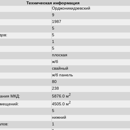
Техническая информация
Орджоникидзевский
9
1987
:
5
дов:
5
1
5
плоская
ж/б
свайный
ж/б панель
80
238
2
5876.0 м
ания МКД:
2
4505.0 м
омещений:
5
нижний
злов:
1