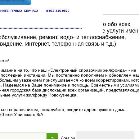
НИТЕ ПРЯМО СЕЙЧАС! 8-913-316-9570
ете найти исчерпывающую информацию обо всех
******************************************************************
едоставляющих жилищно-коммунальные услуги имен
бслуживание, ремонт, водо- и теплоснабжение,
видение, Интернет, телефонная связь и т.д.)
ели!
мание на то, что наш «Электронный справочник жилфонда» - не
в последней инстанции. Мы постепенно пополняем и обновляем на
 с большим уважением прислушиваемся ко всем корректировкам, ко
. Надеемся на Ваше понимание и помощь. Совместными усилиями
нная городская база дислокации всех организаций, представляющи
ные услуги жилфонду Новокузнецка.
ься справочником, пожалуйста, введите адрес нужного дома:
50 или Ушинского 8/А
Дом №