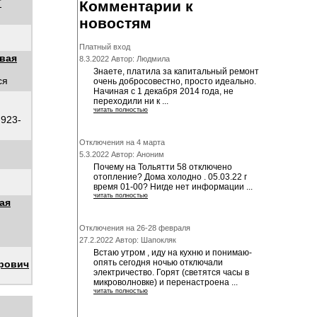
Т
Комментарии к
новостям
Платный вход
вая
8.3.2022 Автор: Людмила
Знаете, платила за капитальный ремонт
ся
очень добросовестно, просто идеально.
Начиная с 1 декабря 2014 года, не
переходили ни к ...
читать полностью
-923-
Отключения на 4 марта
5.3.2022 Автор: Аноним
Почему на Тольятти 58 отключено
отопление? Дома холодно . 05.03.22 г
время 01-00? Нигде нет информации ...
читать полностью
ая
Отключения на 26-28 февраля
27.2.2022 Автор: Шапокляк
Встаю утром , иду на кухню и понимаю-
опять сегодня ночью отключали
рович
электричество. Горят (светятся часы в
микроволновке) и перенастроена ...
читать полностью