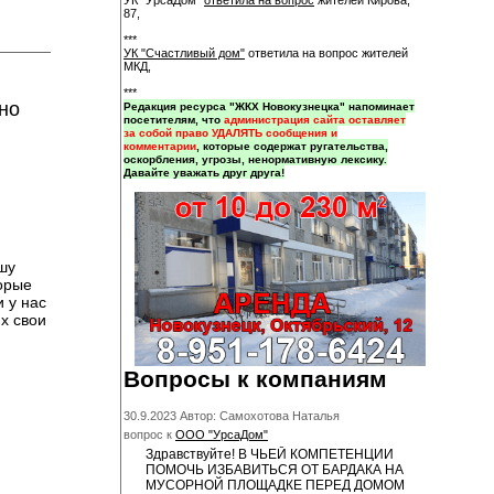
УК "УрсаДом"
ответила на вопрос
жителей Кирова,
87,
***
УК "Счастливый дом"
ответила на вопрос жителей
МКД,
***
но
Редакция ресурса "ЖКХ Новокузнецка" напоминает
посетителям, что
администрация сайта оставляет
за собой право УДАЛЯТЬ сообщения и
комментарии
, которые содержат ругательства,
оскорбления, угрозы, ненормативную лексику.
Давайте уважать друг друга!
шу
торые
 у нас
х свои
Вопросы к компаниям
30.9.2023 Автор: Самохотова Наталья
вопрос к
ООО "УрсаДом"
Здравствуйте! В ЧЬЕЙ КОМПЕТЕНЦИИ
ПОМОЧЬ ИЗБАВИТЬСЯ ОТ БАРДАКА НА
МУСОРНОЙ ПЛОЩАДКЕ ПЕРЕД ДОМОМ