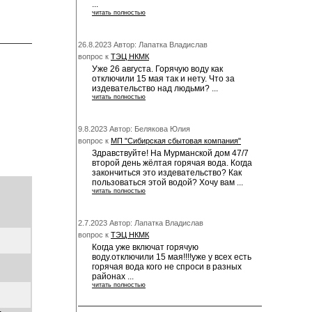
...
читать полностью
26.8.2023 Автор: Лапатка Владислав
вопрос к
ТЭЦ НКМК
Уже 26 августа. Горячую воду как
отключили 15 мая так и нету. Что за
издевательство над людьми? ...
читать полностью
9.8.2023 Автор: Белякова Юлия
вопрос к
МП "Сибирская сбытовая компания"
Здравствуйте! На Мурманской дом 47/7
второй день жёлтая горячая вода. Когда
закончиться это издевательство? Как
пользоваться этой водой? Хочу вам ...
читать полностью
2.7.2023 Автор: Лапатка Владислав
вопрос к
ТЭЦ НКМК
Когда уже включат горячую
воду.отключили 15 мая!!!!уже у всех есть
горячая вода кого не спроси в разных
районах ...
читать полностью