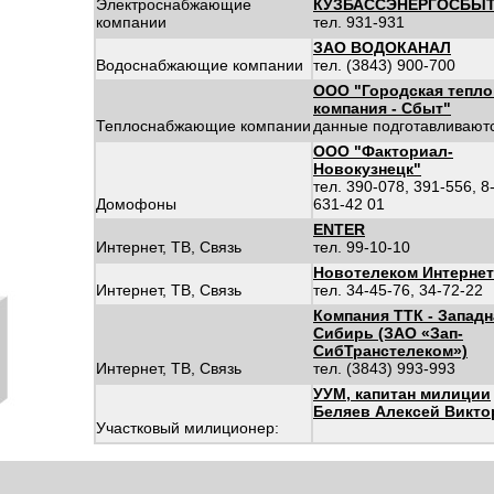
Электроснабжающие
КУЗБАССЭНЕРГОСБЫ
компании
тел. 931-931
ЗАО ВОДОКАНАЛ
Водоснабжающие компании
тел. (3843) 900-700
ООО "Городская тепло
компания - Сбыт"
Теплоснабжающие компании
данные подготавливают
ООО "Факториал-
Новокузнецк"
тел. 390-078, 391-556, 8
Домофоны
631-42 01
ENTER
Интернет, ТВ, Связь
тел. 99-10-10
Новотелеком Интернет
Интернет, ТВ, Связь
тел. 34-45-76, 34-72-22
Компания ТТК - Западн
Сибирь (ЗАО «Зап-
СибТранстелеком»)
Интернет, ТВ, Связь
тел. (3843) 993-993
УУМ, капитан милиции
Беляев Алексей Викто
Участковый милиционер: