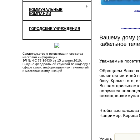
КОММУНАЛЬНЫЕ
ЗВО
КОМПАНИИ
Здесь Вы смож
ГОРОДСКИЕ УЧРЕЖДЕНИЯ
***************
компаниях, пр
Вашему дому (о
кабельное теле
Свидетельство о регистрации средства
массовой информации
Уважаемые посетит
ЭЛ № ФС 77-39430 от 15 апреля 2010.
Выдано федеральной службой по надзору в
сфере связи, информационных технологий
Обращаем Ваше вни
и массовых коммуникаций
является истиной 
базу. Кроме того,
Вы нам присылаете
получится полноце
жилищно-коммуналь
Чтобы воспользоват
Например: Кирова 
Улица