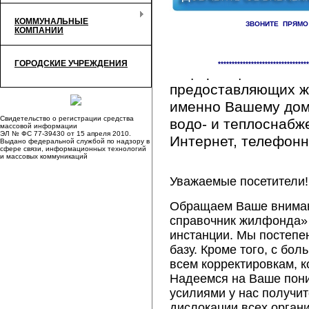
КОММУНАЛЬНЫЕ
ЗВОНИТЕ ПРЯМО
КОМПАНИИ
Здесь Вы сможете 
ГОРОДСКИЕ УЧРЕЖДЕНИЯ
*********************************
информацию обо вс
предоставляющих ж
именно Вашему дому
Свидетельство о регистрации средства
водо- и теплоснабж
массовой информации
ЭЛ № ФС 77-39430 от 15 апреля 2010.
Интернет, телефонна
Выдано федеральной службой по надзору в
сфере связи, информационных технологий
и массовых коммуникаций
Уважаемые посетители!
Обращаем Ваше внимани
справочник жилфонда» 
инстанции. Мы постепе
базу. Кроме того, с б
всем корректировкам, 
Надеемся на Ваше пон
усилиями у нас получи
дислокации всех орган