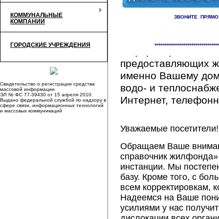
КОММУНАЛЬНЫЕ
ЗВОНИТЕ ПРЯМО
КОМПАНИИ
Здесь Вы сможете 
ГОРОДСКИЕ УЧРЕЖДЕНИЯ
*********************************
информацию обо вс
предоставляющих ж
именно Вашему дому
Свидетельство о регистрации средства
водо- и теплоснабж
массовой информации
ЭЛ № ФС 77-39430 от 15 апреля 2010.
Интернет, телефонна
Выдано федеральной службой по надзору в
сфере связи, информационных технологий
и массовых коммуникаций
Уважаемые посетители!
Обращаем Ваше внимани
справочник жилфонда» 
инстанции. Мы постепе
базу. Кроме того, с б
всем корректировкам, 
Надеемся на Ваше пон
усилиями у нас получи
дислокации всех орган