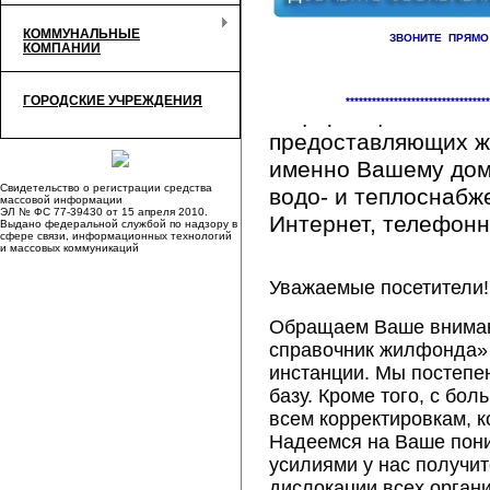
КОММУНАЛЬНЫЕ
ЗВОНИТЕ ПРЯМО
КОМПАНИИ
Здесь Вы сможете 
ГОРОДСКИЕ УЧРЕЖДЕНИЯ
*********************************
информацию обо вс
предоставляющих ж
именно Вашему дому
Свидетельство о регистрации средства
водо- и теплоснабж
массовой информации
ЭЛ № ФС 77-39430 от 15 апреля 2010.
Интернет, телефонна
Выдано федеральной службой по надзору в
сфере связи, информационных технологий
и массовых коммуникаций
Уважаемые посетители!
Обращаем Ваше внимани
справочник жилфонда» 
инстанции. Мы постепе
базу. Кроме того, с б
всем корректировкам, 
Надеемся на Ваше пон
усилиями у нас получи
дислокации всех орган