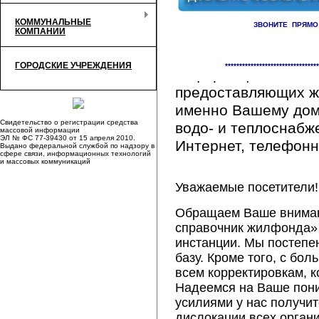
КОММУНАЛЬНЫЕ
ЗВОНИТЕ ПРЯМО
КОМПАНИИ
Здесь Вы сможете 
ГОРОДСКИЕ УЧРЕЖДЕНИЯ
*********************************
информацию обо вс
предоставляющих ж
именно Вашему дому
Свидетельство о регистрации средства
водо- и теплоснабж
массовой информации
ЭЛ № ФС 77-39430 от 15 апреля 2010.
Интернет, телефонна
Выдано федеральной службой по надзору в
сфере связи, информационных технологий
и массовых коммуникаций
Уважаемые посетители!
Обращаем Ваше внимани
справочник жилфонда» 
инстанции. Мы постепе
базу. Кроме того, с б
всем корректировкам, 
Надеемся на Ваше пон
усилиями у нас получи
дислокации всех орган