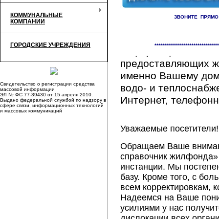
КОММУНАЛЬНЫЕ
ЗВОНИТЕ ПРЯМО
КОМПАНИИ
Здесь Вы сможете 
ГОРОДСКИЕ УЧРЕЖДЕНИЯ
*********************************
информацию обо вс
предоставляющих ж
именно Вашему дому
Свидетельство о регистрации средства
водо- и теплоснабж
массовой информации
ЭЛ № ФС 77-39430 от 15 апреля 2010.
Интернет, телефонна
Выдано федеральной службой по надзору в
сфере связи, информационных технологий
и массовых коммуникаций
Уважаемые посетители!
Обращаем Ваше внимани
справочник жилфонда» 
инстанции. Мы постепе
базу. Кроме того, с б
всем корректировкам, 
Надеемся на Ваше пон
усилиями у нас получи
дислокации всех орган