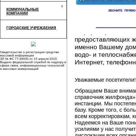
КОММУНАЛЬНЫЕ
ЗВОНИТЕ ПРЯМО
КОМПАНИИ
Здесь Вы сможете 
ГОРОДСКИЕ УЧРЕЖДЕНИЯ
*********************************
информацию обо вс
предоставляющих ж
именно Вашему дому
Свидетельство о регистрации средства
водо- и теплоснабж
массовой информации
ЭЛ № ФС 77-39430 от 15 апреля 2010.
Интернет, телефонна
Выдано федеральной службой по надзору в
сфере связи, информационных технологий
и массовых коммуникаций
Уважаемые посетители!
Обращаем Ваше внимани
справочник жилфонда» 
инстанции. Мы постепе
базу. Кроме того, с б
всем корректировкам, 
Надеемся на Ваше пон
усилиями у нас получи
дислокации всех орган