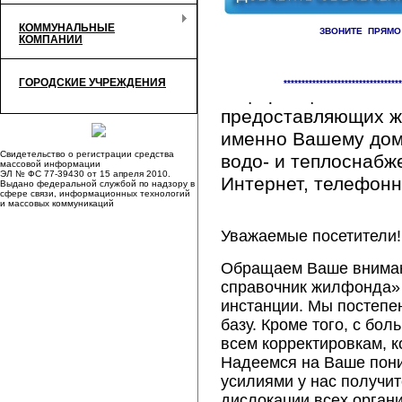
КОММУНАЛЬНЫЕ
ЗВОНИТЕ ПРЯМО
КОМПАНИИ
Здесь Вы сможете 
ГОРОДСКИЕ УЧРЕЖДЕНИЯ
*********************************
информацию обо вс
предоставляющих ж
именно Вашему дому
Свидетельство о регистрации средства
водо- и теплоснабж
массовой информации
ЭЛ № ФС 77-39430 от 15 апреля 2010.
Интернет, телефонна
Выдано федеральной службой по надзору в
сфере связи, информационных технологий
и массовых коммуникаций
Уважаемые посетители!
Обращаем Ваше внимани
справочник жилфонда» 
инстанции. Мы постепе
базу. Кроме того, с б
всем корректировкам, 
Надеемся на Ваше пон
усилиями у нас получи
дислокации всех орган