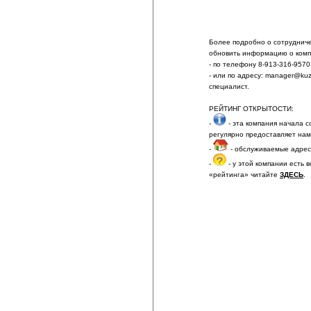
Более подробно о сотрудничес
обновить информацию о комп
- по телефону 8-913-316-9570
- или по адресу: manager@ku
специалист.
РЕЙТИНГ ОТКРЫТОСТИ:
-
- эта компания начала 
регулярно предоставляет на
-
- обслуживаемые адре
-
- у этой компании есть
«рейтинга» читайте
ЗДЕСЬ
.