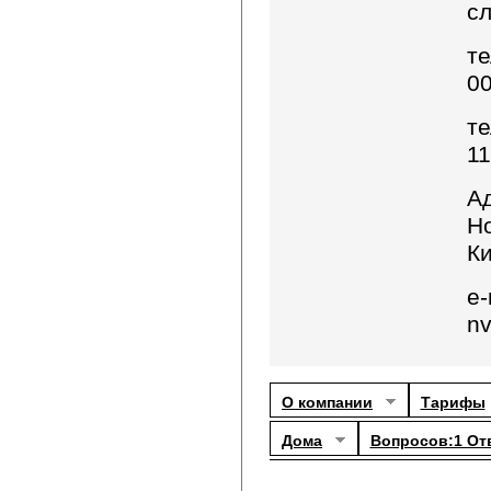
с
те
00
те
11
Ад
Но
Ки
e-
nv
О компании
Тарифы
Дома
Вопросов:1 От