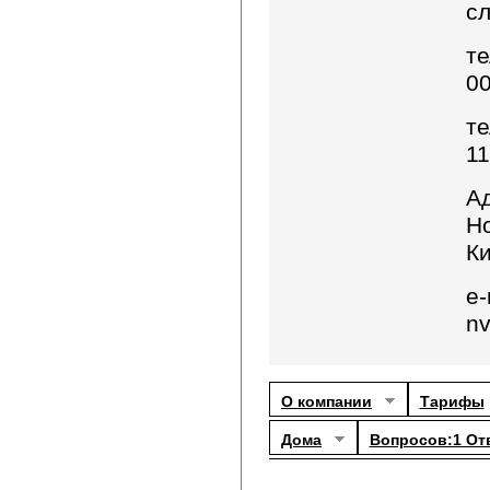
с
те
00
те
11
Ад
Но
Ки
e-
nv
О компании
Тарифы
Дома
Вопросов:1 От