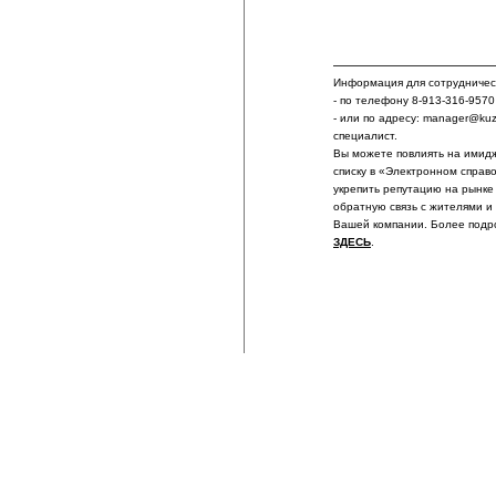
Информация для сотрудничест
- по телефону 8-913-316-9570
- или по адресу: manager@ku
специалист.
Вы можете повлиять на имидж
списку в «Электронном справ
укрепить репутацию на рынке
обратную связь с жителями и
Вашей компании. Более подр
ЗДЕСЬ
.