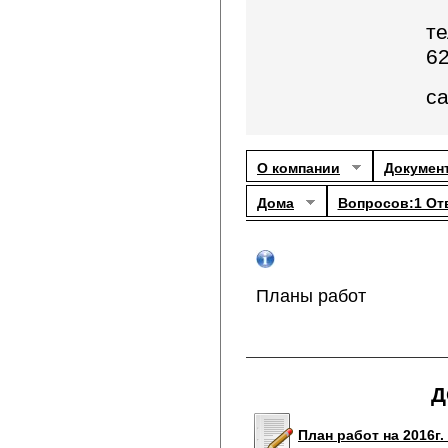
те
6
с
О компании
Докумен
Дома
Вопросов:1 От
Планы работ
Д
План работ на 2016г.