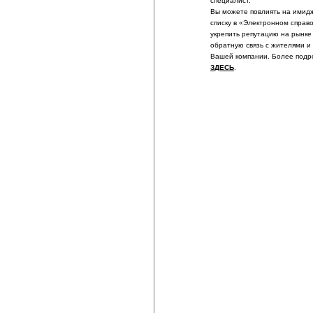
специалист.
Вы можете повлиять на имидж
списку в «Электронном справ
укрепить репутацию на рынке
обратную связь с жителями и
Вашей компании. Более подр
ЗДЕСЬ
.