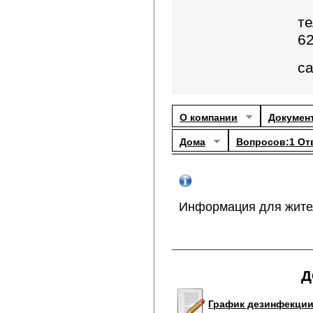
те
6
с
О компании
Докумен
Дома
Вопросов:1 От
Информация для жите
Д
График дезинфекци