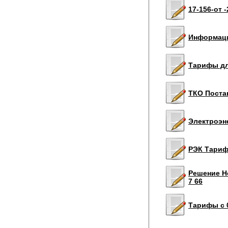
17-156-от 
Информаци
Тарифы для
ТКО Постан
Электроэне
РЭК Тариф 
Решение Но
7 66
Тарифы c 0