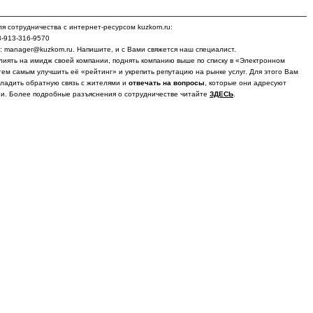
я сотрудничества с интернет-ресурсом kuzkom.ru:
8-913-316-9570
у: manager@kuzkom.ru. Напишите, и с Вами свяжется наш специалист.
лиять на имидж своей компании, поднять компанию выше по списку в «Электронном
тем самым улучшить её «рейтинг» и укрепить репутацию на рынке услуг. Для этого Вам
ладить обратную связь с жителями и
отвечать на вопросы
, которые они адресуют
и. Более подробные разъяснения о сотрудничестве читайте
ЗДЕСЬ
.