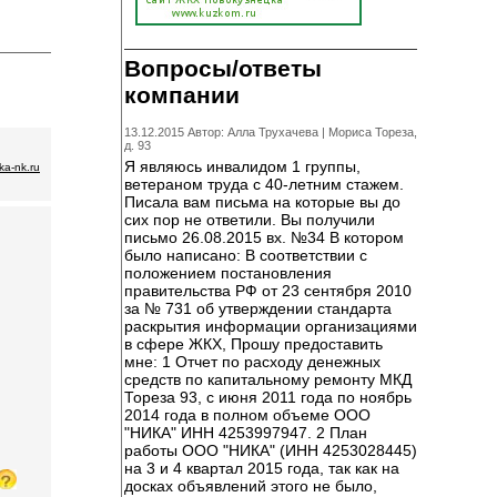
Вопросы/ответы
компании
13.12.2015 Автор: Алла Трухачева |
Мориса Тореза,
д. 93
Я являюсь инвалидом 1 группы,
ka-nk.ru
ветераном труда с 40-летним стажем.
Писала вам письма на которые вы до
сих пор не ответили. Вы получили
письмо 26.08.2015 вх. №34 В котором
было написано: В соответствии с
положением постановления
правительства РФ от 23 сентября 2010
за № 731 об утверждении стандарта
раскрытия информации организациями
в сфере ЖКХ, Прошу предоставить
мне: 1 Отчет по расходу денежных
средств по капитальному ремонту МКД
Тореза 93, с июня 2011 года по ноябрь
2014 года в полном объеме ООО
"НИКА" ИНН 4253997947. 2 План
работы ООО "НИКА" (ИНН 4253028445)
на 3 и 4 квартал 2015 года, так как на
досках объявлений этого не было,