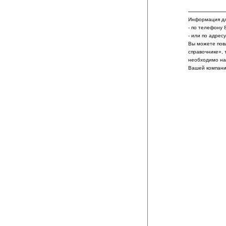
Информация дл
- по телефону 
- или по адрес
Вы можете пов
справочнике», 
необходимо на
Вашей компани