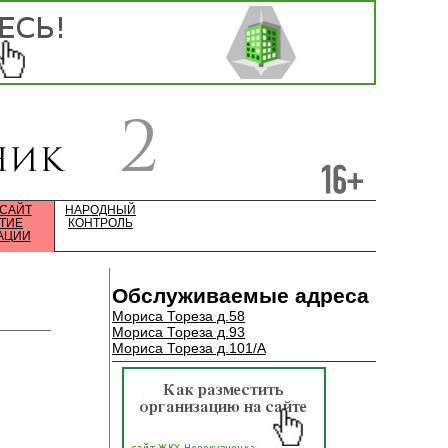
 САЙТ
НАРОДНЫЙ
ТИЕ
КОНТРОЛЬ
АЦИИ
Обслуживаемые адреса
Мориса Тореза д.58
Мориса Тореза д.93
Мориса Тореза д.101/А