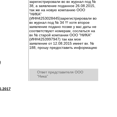
зарегистрировали во вх журнал под №
38, а заявление поданное 26.08.2015,
так же на новую компанию ООО
"НИКА"
(ИНН4253028445)зарегистрировали во
вх журнал под № 34 !!! хотя второе
заявление подано позже у вас даты не
соответствуют номерам, сослаться на
вх № старой компании ООО "НИКА"
(ИНН4253997947) так как мое
заявление от 12.08.2015 имеет вх. №
188, прошу предоставить информацию
3
Ответ представителя ООО
"Ника"
6.2017