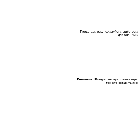
Представьтесь, пожалуйста, либо ост
для анонимн
Внимание:
IP-адрес автора комментари
можете оставить ан