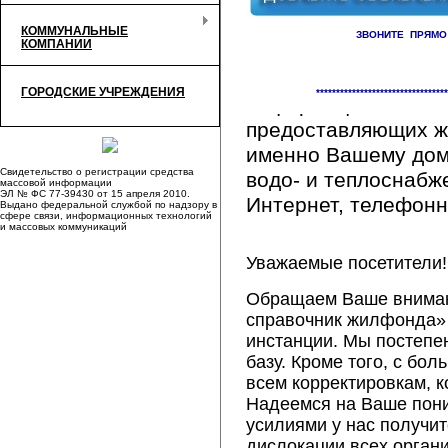
КОММУНАЛЬНЫЕ
ЗВОНИТЕ ПРЯМО
КОМПАНИИ
Здесь Вы сможете 
ГОРОДСКИЕ УЧРЕЖДЕНИЯ
*********************************
информацию обо вс
предоставляющих ж
именно Вашему дому
Свидетельство о регистрации средства
водо- и теплоснабж
массовой информации
ЭЛ № ФС 77-39430 от 15 апреля 2010.
Интернет, телефонна
Выдано федеральной службой по надзору в
сфере связи, информационных технологий
и массовых коммуникаций
Уважаемые посетители!
Обращаем Ваше внимани
справочник жилфонда» 
инстанции. Мы постепе
базу. Кроме того, с б
всем корректировкам, 
Надеемся на Ваше пон
усилиями у нас получи
дислокации всех орган