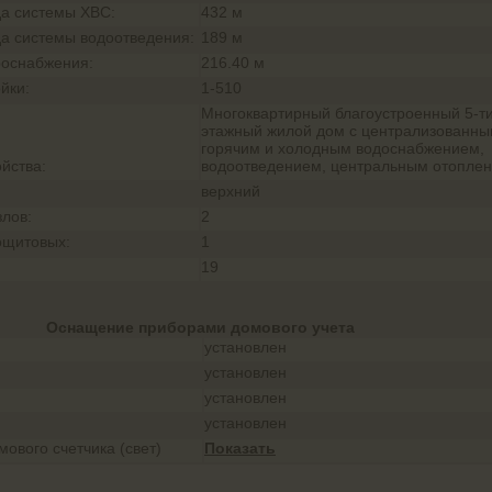
а системы ХВС:
432 м
а системы водоотведения:
189 м
роснабжения:
216.40 м
йки:
1-510
Многоквартирный благоустроенный 5-т
этажный жилой дом с централизованн
горячим и холодным водоснабжением,
йства:
водоотведением, центральным отоплен
верхний
злов:
2
ощитовых:
1
19
Оснащение приборами домового учета
установлен
установлен
установлен
установлен
ового счетчика (свет)
Показать