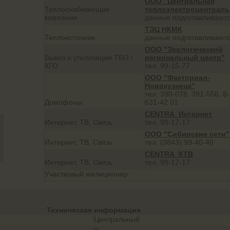
ООО "Центральная
Теплоснабжающие
теплоэлектроцентраль
компании
данные подготавливают
ТЭЦ НКМК
Теплоисточник
данные подготавливают
ООО "Экологический
Вывоз и утилизация ТБО /
региональный центр"
КГО
тел. 99-15-77
ООО "Факториал-
Новокузнецк"
тел. 390-078, 391-556, 8
Домофоны
631-42 01
CENTRA_Интернет
Интернет, ТВ, Связь
тел. 99-17-17
ООО "Сибирские сети"
Интернет, ТВ, Связь
тел. (3843) 99-40-40
CENTRA_КТВ
Интернет, ТВ, Связь
тел. 99-17-17
Участковый милиционер:
Техническая информация
Центральный