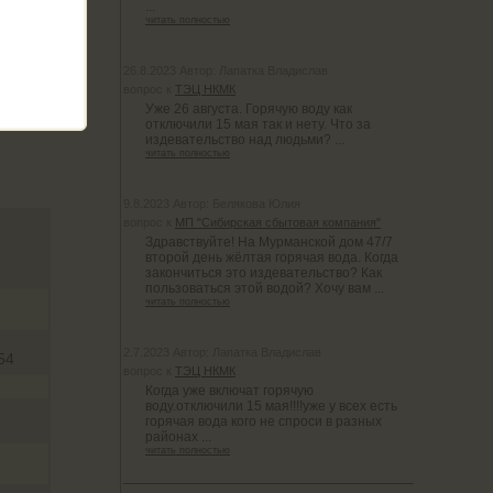
...
читать полностью
26.8.2023 Автор: Лапатка Владислав
вопрос к
ТЭЦ НКМК
Уже 26 августа. Горячую воду как
отключили 15 мая так и нету. Что за
издевательство над людьми? ...
читать полностью
9.8.2023 Автор: Белякова Юлия
вопрос к
МП "Сибирская сбытовая компания"
Здравствуйте! На Мурманской дом 47/7
второй день жёлтая горячая вода. Когда
закончиться это издевательство? Как
пользоваться этой водой? Хочу вам ...
читать полностью
2.7.2023 Автор: Лапатка Владислав
54
вопрос к
ТЭЦ НКМК
Когда уже включат горячую
воду.отключили 15 мая!!!!уже у всех есть
горячая вода кого не спроси в разных
районах ...
читать полностью