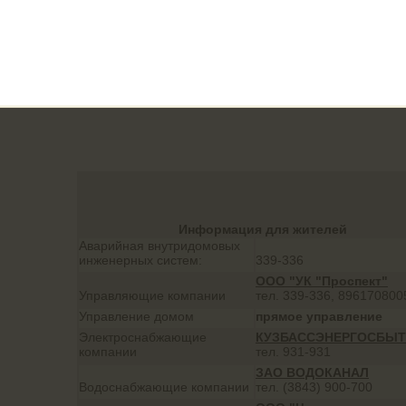
Кутузова, д.1
Информация для жителей
Аварийная внутридомовых
инженерных систем:
339-336
ООО "УК "Проспект"
Управляющие компании
тел. 339-336, 896170800
Управление домом
прямое управление
Электроснабжающие
КУЗБАССЭНЕРГОСБЫТ
компании
тел. 931-931
ЗАО ВОДОКАНАЛ
Водоснабжающие компании
тел. (3843) 900-700