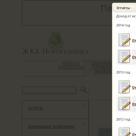
Отчёты
Доход от ис
2014 год
От
От
НОВОСТИ
ЭЛЕКТРОННЫЙ
ВО
ПУБЛИКАЦИИ
СПРАВОЧНИК
Ю
ЖИЛФОНДА
К
2013 год
От
От
УСЛУГИ
***************
2012 год
ЖИЛИЩНЫЕ КОМПАНИИ
От