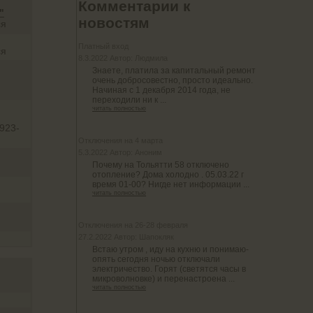
Комментарии к
"
новостям
ся
Платный вход
ся
8.3.2022 Автор: Людмила
Знаете, платила за капитальный ремонт
очень добросовестно, просто идеально.
Начиная с 1 декабря 2014 года, не
переходили ни к ...
читать полностью
-923-
Отключения на 4 марта
5.3.2022 Автор: Аноним
Почему на Тольятти 58 отключено
отопление? Дома холодно . 05.03.22 г
время 01-00? Нигде нет информации ...
читать полностью
Отключения на 26-28 февраля
27.2.2022 Автор: Шапокляк
Встаю утром , иду на кухню и понимаю-
опять сегодня ночью отключали
электричество. Горят (светятся часы в
микроволновке) и перенастроена ...
читать полностью