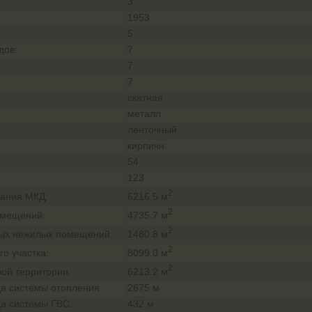
3
1953
:
5
дов:
7
7
7
скатная
металл.
ленточный
кирпичн.
54
123
2
6216.5 м
ания МКД:
2
4735.7 м
омещений:
2
1480.8 м
ых нежилых помещений:
2
8099.0 м
о участка:
2
6213.2 м
ой территории:
а системы отопления:
2675 м
а системы ГВС:
432 м