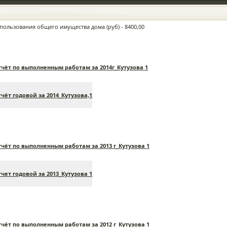
пользования общего имущества дома (руб) - 8400,00
чёт по выполненным работам за 2014г_Кутузова 1
Пятница | 07 Август 2026 | 21:12:15
чёт годовой за 2014_Кутузова,1
ПРОС — ОТВЕТ
ВОПРОСЫ ОПЛАТЫ
ЗАКОНОДАТЕЛЬНЫЕ
СОЗДАТЬ
РИДИЧЕСКИЕ
КАЛЬКУЛЯТОР
ДОКУМЕНТЫ
РАСКРЫ
ОНСУЛЬТАЦИИ
КОДЕКС
ИНФОРМ
чёт по выполненным работам за 2013 г_Кутузова 1
чет годовой за 2013_Кутузова 1
******************************************************************
РАЗМЕЩАЙТЕ СВОЁ ОБЪЯВЛЕНИЕ ЗДЕСЬ!
чёт по выполненным работам за 2012 г_Кутузова 1