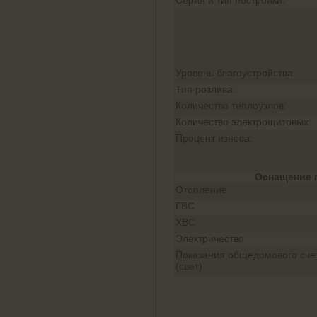
Серия и тип постройки:
Уровень благоустройства:
Тип розлива:
Количество теплоузлов:
Количество электрощитовых:
Процент износа:
Оснащение 
Отопление
ГВС
ХВС
Электричество
Показания общедомового сче
(свет)