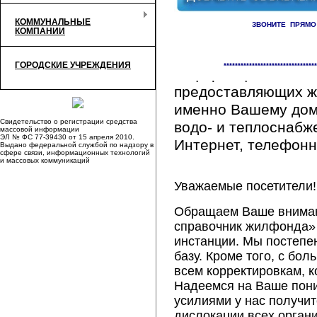
КОММУНАЛЬНЫЕ
ЗВОНИТЕ ПРЯМО
КОМПАНИИ
Здесь Вы сможете 
ГОРОДСКИЕ УЧРЕЖДЕНИЯ
*********************************
информацию обо вс
предоставляющих ж
именно Вашему дому
Свидетельство о регистрации средства
водо- и теплоснабж
массовой информации
ЭЛ № ФС 77-39430 от 15 апреля 2010.
Интернет, телефонна
Выдано федеральной службой по надзору в
сфере связи, информационных технологий
и массовых коммуникаций
Уважаемые посетители!
Обращаем Ваше внимани
справочник жилфонда» 
инстанции. Мы постепе
базу. Кроме того, с б
всем корректировкам, 
Надеемся на Ваше пон
усилиями у нас получи
дислокации всех орган