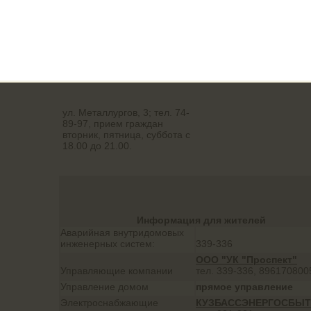
Металлургов, д.1
ул. Металлургов, 3; тел. 74-
89-97, прием граждан
вторник, пятница, суббота с
18.00 до 21.00.
Информация для жителей
Аварийная внутридомовых
инженерных систем:
339-336
ООО "УК "Проспект"
Управляющие компании
тел. 339-336, 896170800
Управление домом
прямое управление
Электроснабжающие
КУЗБАССЭНЕРГОСБЫТ