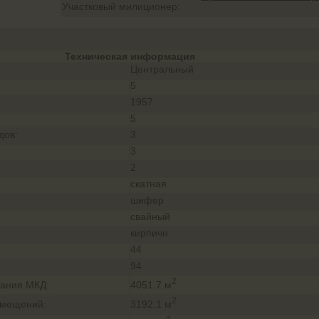
Участковый милиционер:
Техническая информация
Центральный
5
1957
:
5
дов:
3
3
2
скатная
шифер
свайный
кирпичн.
44
94
2
4051.7 м
ания МКД:
2
3192.1 м
омещений: