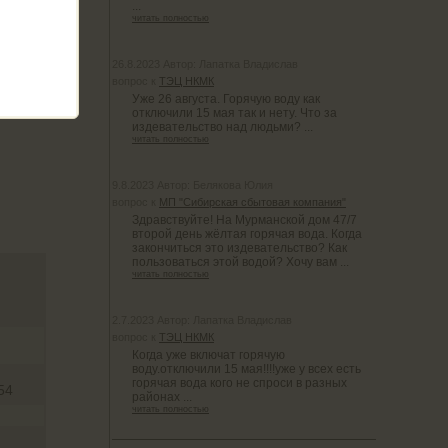
...
читать полностью
26.8.2023 Автор: Лапатка Владислав
вопрос к
ТЭЦ НКМК
Уже 26 августа. Горячую воду как
отключили 15 мая так и нету. Что за
издевательство над людьми? ...
читать полностью
9.8.2023 Автор: Белякова Юлия
вопрос к
МП "Сибирская сбытовая компания"
Здравствуйте! На Мурманской дом 47/7
второй день жёлтая горячая вода. Когда
закончиться это издевательство? Как
пользоваться этой водой? Хочу вам ...
читать полностью
2.7.2023 Автор: Лапатка Владислав
вопрос к
ТЭЦ НКМК
Когда уже включат горячую
воду.отключили 15 мая!!!!уже у всех есть
горячая вода кого не спроси в разных
54
районах ...
читать полностью