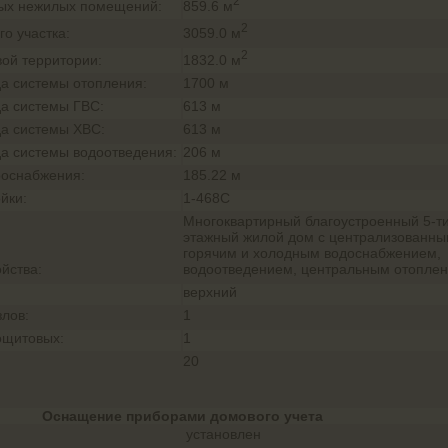
2
859.6 м
ых нежилых помещений:
2
3059.0 м
о участка:
2
1832.0 м
ой территории:
а системы отопления:
1700 м
а системы ГВС:
613 м
а системы ХВС:
613 м
а системы водоотведения:
206 м
роснабжения:
185.22 м
йки:
1-468С
Многоквартирный благоустроенный 5-т
этажный жилой дом с централизованн
горячим и холодным водоснабжением,
йства:
водоотведением, центральным отоплен
верхний
злов:
1
ощитовых:
1
20
Оснащение приборами домового учета
установлен