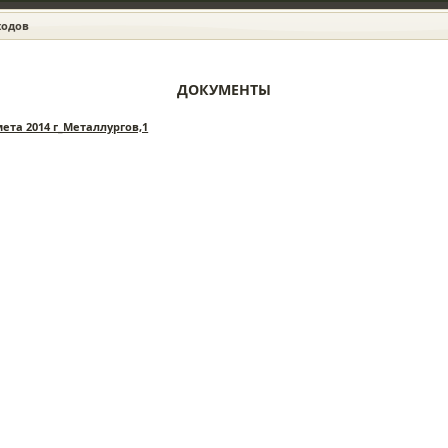
ходов
ДОКУМЕНТЫ
ета 2014 г_Металлургов,1
Пятница | 07 Август 2026 | 5:24:40
ПРОС — ОТВЕТ
ВОПРОСЫ ОПЛАТЫ
ЗАКОНОДАТЕЛЬНЫЕ
СОЗДАТЬ
РИДИЧЕСКИЕ
КАЛЬКУЛЯТОР
ДОКУМЕНТЫ
РАСКРЫ
ОНСУЛЬТАЦИИ
КОДЕКС
ИНФОРМ
******************************************************************
РАЗМЕЩАЙТЕ СВОЁ ОБЪЯВЛЕНИЕ ЗДЕСЬ!