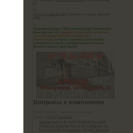
УК "УрсаДом"
ответила на вопрос
жителей Кирова,
87,
***
УК "Счастливый дом"
ответила на вопрос жителей
МКД,
***
но
Редакция ресурса "ЖКХ Новокузнецка" напоминает
посетителям, что
администрация сайта оставляет
за собой право УДАЛЯТЬ сообщения и
комментарии
, которые содержат ругательства,
оскорбления, угрозы, ненормативную лексику.
Давайте уважать друг друга!
шу
торые
 у нас
х свои
Вопросы к компаниям
30.9.2023 Автор: Самохотова Наталья
вопрос к
ООО "УрсаДом"
Здравствуйте! В ЧЬЕЙ КОМПЕТЕНЦИИ
ПОМОЧЬ ИЗБАВИТЬСЯ ОТ БАРДАКА НА
МУСОРНОЙ ПЛОЩАДКЕ ПЕРЕД ДОМОМ