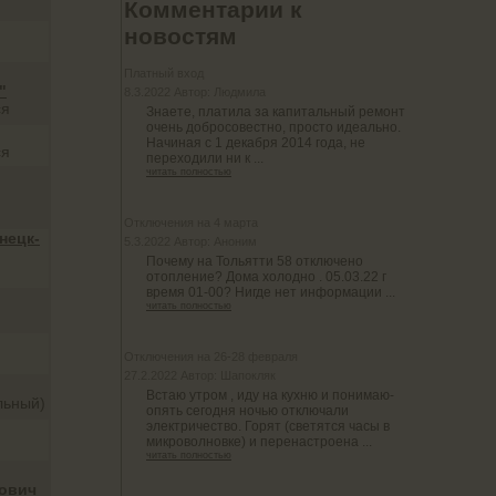
Комментарии к
новостям
Платный вход
"
8.3.2022 Автор: Людмила
ся
Знаете, платила за капитальный ремонт
очень добросовестно, просто идеально.
Начиная с 1 декабря 2014 года, не
ся
переходили ни к ...
читать полностью
Отключения на 4 марта
нецк-
5.3.2022 Автор: Аноним
Почему на Тольятти 58 отключено
отопление? Дома холодно . 05.03.22 г
время 01-00? Нигде нет информации ...
читать полностью
Отключения на 26-28 февраля
27.2.2022 Автор: Шапокляк
Встаю утром , иду на кухню и понимаю-
льный)
опять сегодня ночью отключали
электричество. Горят (светятся часы в
микроволновке) и перенастроена ...
читать полностью
ович