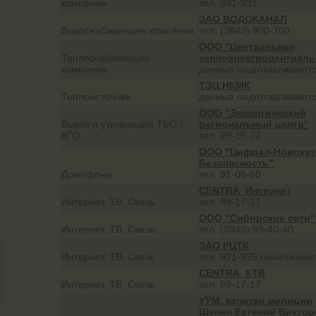
компании
тел. 931-931
ЗАО ВОДОКАНАЛ
Водоснабжающие компании
тел. (3843) 900-700
ООО "Центральная
Теплоснабжающие
теплоэлектроцентраль
компании
данные подготавливают
ТЭЦ НКМК
Теплоисточник
данные подготавливают
ООО "Экологический
Вывоз и утилизация ТБО /
региональный центр"
КГО
тел. 99-15-77
ООО "Цифрал-Новокуз
Безопасность"
Домофоны
тел. 91-06-60
CENTRA_Интернет
Интернет, ТВ, Связь
тел. 99-17-17
ООО "Сибирские сети"
Интернет, ТВ, Связь
тел. (3843) 99-40-40
ЗАО РЦТК
Интернет, ТВ, Связь
тел. 921-925 (многокана
CENTRA_КТВ
Интернет, ТВ, Связь
тел. 99-17-17
УУМ. капитан милиции
Щепин Евгений Виктор