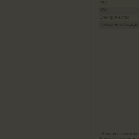
ГВС
ХВС
Электричество
Показания общедом
Если вы заметили
форму на
странице