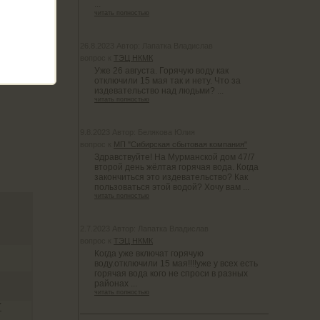
...
читать полностью
26.8.2023 Автор: Лапатка Владислав
вопрос к
ТЭЦ НКМК
Уже 26 августа. Горячую воду как
отключили 15 мая так и нету. Что за
издевательство над людьми? ...
читать полностью
9.8.2023 Автор: Белякова Юлия
вопрос к
МП "Сибирская сбытовая компания"
Здравствуйте! На Мурманской дом 47/7
второй день жёлтая горячая вода. Когда
закончиться это издевательство? Как
пользоваться этой водой? Хочу вам ...
читать полностью
2.7.2023 Автор: Лапатка Владислав
вопрос к
ТЭЦ НКМК
Когда уже включат горячую
воду.отключили 15 мая!!!!уже у всех есть
горячая вода кого не спроси в разных
районах ...
читать полностью
Т