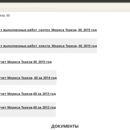
за, 60
т выполненных работ_сантех_Мориса Тореза, 60_2015 год
т выполненных работ_электр_Мориса Тореза, 60_2015 год
Понедельник | 10 Август 2026 | 11:40:07
ПРОС — ОТВЕТ
ВОПРОСЫ ОПЛАТЫ
ЗАКОНОДАТЕЛЬНЫЕ
СОЗДАТЬ
чет Мориса Тореза 60_2015 год
РИДИЧЕСКИЕ
КАЛЬКУЛЯТОР
ДОКУМЕНТЫ
РАСКРЫ
ОНСУЛЬТАЦИИ
КОДЕКС
ИНФОРМ
чет Мориса Тореза, 60 за 2014 год
чет Мориса Тореза,60 за 2013 год
чет Мориса Тореза,60 за 2012 год
******************************************************************
РАЗМЕЩАЙТЕ СВОЁ ОБЪЯВЛЕНИЕ ЗДЕСЬ!
ДОКУМЕНТЫ