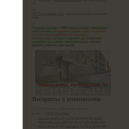
УК "УрсаДом"
ответила на вопрос
жителей Кирова,
87,
***
УК "Счастливый дом"
ответила на вопрос жителей
МКД,
***
но
Редакция ресурса "ЖКХ Новокузнецка" напоминает
посетителям, что
администрация сайта оставляет
за собой право УДАЛЯТЬ сообщения и
комментарии
, которые содержат ругательства,
оскорбления, угрозы, ненормативную лексику.
Давайте уважать друг друга!
шу
торые
 у нас
х свои
Вопросы к компаниям
30.9.2023 Автор: Самохотова Наталья
вопрос к
ООО "УрсаДом"
Здравствуйте! В ЧЬЕЙ КОМПЕТЕНЦИИ
ПОМОЧЬ ИЗБАВИТЬСЯ ОТ БАРДАКА НА
МУСОРНОЙ ПЛОЩАДКЕ ПЕРЕД ДОМОМ