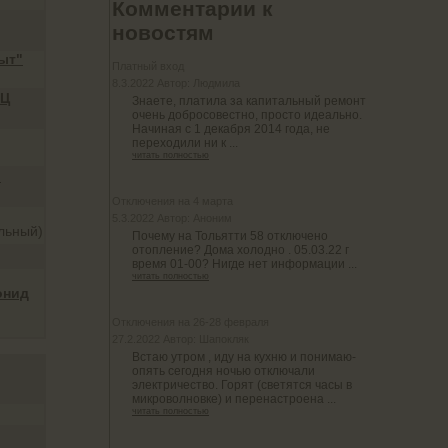
Комментарии к
новостям
ыт"
Платный вход
8.3.2022 Автор: Людмила
ЭЦ
Знаете, платила за капитальный ремонт
очень добросовестно, просто идеально.
Начиная с 1 декабря 2014 года, не
переходили ни к ...
читать полностью
"
Отключения на 4 марта
5.3.2022 Автор: Аноним
альный)
Почему на Тольятти 58 отключено
отопление? Дома холодно . 05.03.22 г
время 01-00? Нигде нет информации ...
читать полностью
онид
Отключения на 26-28 февраля
27.2.2022 Автор: Шапокляк
Встаю утром , иду на кухню и понимаю-
опять сегодня ночью отключали
электричество. Горят (светятся часы в
микроволновке) и перенастроена ...
читать полностью