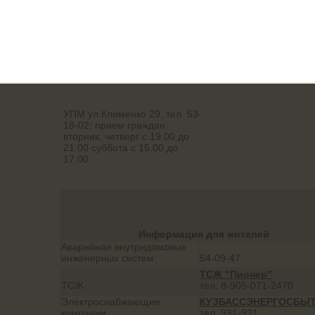
Мориса Тореза, д.60
УПМ ул.Клименко 29, тел. 53-
18-02; прием граждан:
вторник, четверг с 19.00 до
21.00 суббота с 15.00 до
17.00
Информация для жителей
Аварийная внутридомовых
инженерных систем:
54-09-47
ТСЖ "Пионер"
ТСЖ
тел. 8-905-071-2470
Электроснабжающие
КУЗБАССЭНЕРГОСБЫ
компании
тел. 931-931