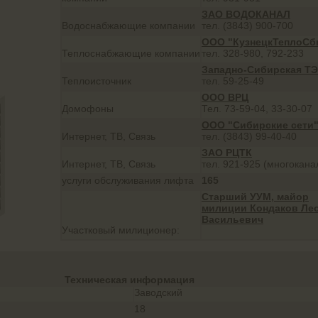
ЗАО ВОДОКАНАЛ
Водоснабжающие компании
тел. (3843) 900-700
ООО "КузнецкТеплоСб
Теплоснабжающие компании
тел. 328-980, 792-233
Западно-Сибирская Т
Теплоисточник
тел. 59-25-49
ООО ВРЦ
Домофоны
Тел. 73-59-04, 33-30-07
ООО "Сибирские сети
Интернет, ТВ, Связь
тел. (3843) 99-40-40
ЗАО РЦТК
Интернет, ТВ, Связь
тел. 921-925 (многокан
услуги обслуживания лифта
165
Старший УУМ, майор
милиции Кондаков Ле
Васильевич
Участковый милиционер:
Техническая информация
Заводский
18