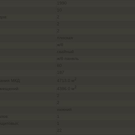
1990
:
10
дов:
2
2
2
плоская
ж/б
свайный
ж/б панель
60
187
2
4713.0 м
ания МКД:
2
4386.0 м
омещений:
2
2
нижний
злов:
1
ощитовых:
1
22