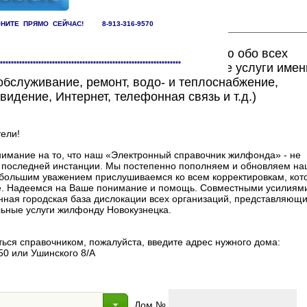
НИТЕ ПРЯМО СЕЙЧАС! 8-913-316-9570
ете найти исчерпывающую информацию обо всех
******************************************************************
едоставляющих жилищно-коммунальные услуги имен
бслуживание, ремонт, водо- и теплоснабжение,
видение, Интернет, телефонная связь и т.д.)
ели!
мание на то, что наш «Электронный справочник жилфонда» - не
в последней инстанции. Мы постепенно пополняем и обновляем на
 с большим уважением прислушиваемся ко всем корректировкам, ко
. Надеемся на Ваше понимание и помощь. Совместными усилиями
нная городская база дислокации всех организаций, представляющи
ные услуги жилфонду Новокузнецка.
ься справочником, пожалуйста, введите адрес нужного дома:
50 или Ушинского 8/А
Дом №