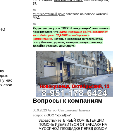
УК "УрсаДом"
ответила на вопрос
жителей Кирова,
87,
***
УК "Счастливый дом"
ответила на вопрос жителей
МКД,
***
но
Редакция ресурса "ЖКХ Новокузнецка" напоминает
посетителям, что
администрация сайта оставляет
за собой право УДАЛЯТЬ сообщения и
комментарии
, которые содержат ругательства,
оскорбления, угрозы, ненормативную лексику.
Давайте уважать друг друга!
шу
торые
 у нас
х свои
Вопросы к компаниям
30.9.2023 Автор: Самохотова Наталья
вопрос к
ООО "УрсаДом"
Здравствуйте! В ЧЬЕЙ КОМПЕТЕНЦИИ
ПОМОЧЬ ИЗБАВИТЬСЯ ОТ БАРДАКА НА
МУСОРНОЙ ПЛОЩАДКЕ ПЕРЕД ДОМОМ