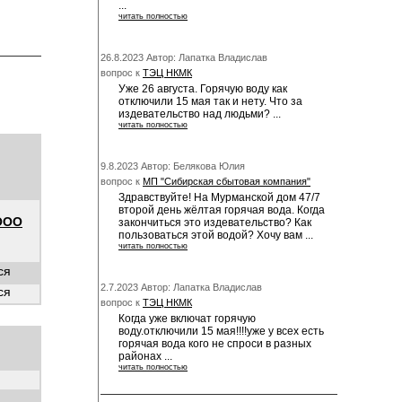
...
читать полностью
26.8.2023 Автор: Лапатка Владислав
вопрос к
ТЭЦ НКМК
Уже 26 августа. Горячую воду как
отключили 15 мая так и нету. Что за
издевательство над людьми? ...
читать полностью
9.8.2023 Автор: Белякова Юлия
вопрос к
МП "Сибирская сбытовая компания"
Здравствуйте! На Мурманской дом 47/7
второй день жёлтая горячая вода. Когда
(ООО
закончиться это издевательство? Как
пользоваться этой водой? Хочу вам ...
читать полностью
ся
2.7.2023 Автор: Лапатка Владислав
ся
вопрос к
ТЭЦ НКМК
Когда уже включат горячую
воду.отключили 15 мая!!!!уже у всех есть
горячая вода кого не спроси в разных
районах ...
читать полностью