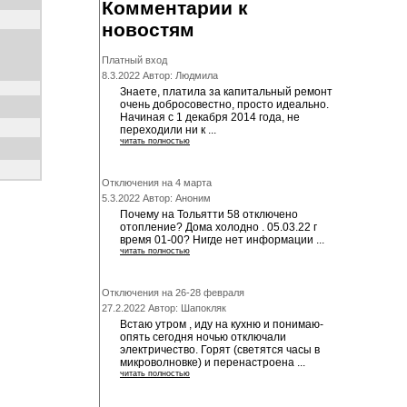
Комментарии к
новостям
Платный вход
8.3.2022 Автор: Людмила
Знаете, платила за капитальный ремонт
очень добросовестно, просто идеально.
Начиная с 1 декабря 2014 года, не
переходили ни к ...
читать полностью
Отключения на 4 марта
5.3.2022 Автор: Аноним
Почему на Тольятти 58 отключено
отопление? Дома холодно . 05.03.22 г
время 01-00? Нигде нет информации ...
читать полностью
Отключения на 26-28 февраля
27.2.2022 Автор: Шапокляк
Встаю утром , иду на кухню и понимаю-
опять сегодня ночью отключали
электричество. Горят (светятся часы в
микроволновке) и перенастроена ...
читать полностью