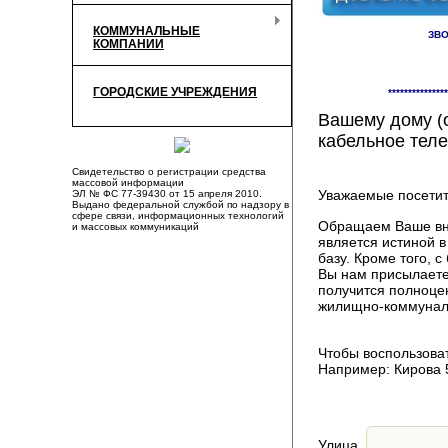
КОММУНАЛЬНЫЕ
ЗВО
КОМПАНИИ
Здесь Вы смож
ГОРОДСКИЕ УЧРЕЖДЕНИЯ
***************
компаниях, пр
Вашему дому (о
кабельное теле
Свидетельство о регистрации средства
массовой информации
Уважаемые посетит
ЭЛ № ФС 77-39430 от 15 апреля 2010.
Выдано федеральной службой по надзору в
сфере связи, информационных технологий
Обращаем Ваше вни
и массовых коммуникаций
является истиной 
базу. Кроме того,
Вы нам присылаете
получится полноце
жилищно-коммуналь
Чтобы воспользоват
Например: Кирова 
Улица