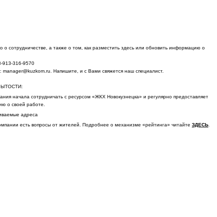
 о сотрудничестве, а также о том, как разместить здесь или обновить информацию о
8-913-316-9570
у: manager@kuzkom.ru. Напишите, и с Вами свяжется наш специалист.
РЫТОСТИ:
пания начала сотрудничать с ресурсом «ЖКХ Новокузнецка» и регулярно предоставляет
ю о своей работе.
иваемые адреса
компании есть вопросы от жителей. Подробнее о механизме «рейтинга» читайте
ЗДЕСЬ
.