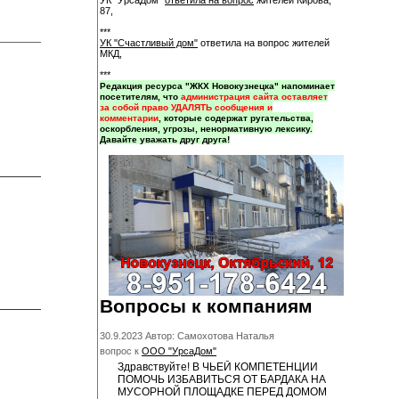
УК "УрсаДом"
ответила на вопрос
жителей Кирова,
87,
***
УК "Счастливый дом"
ответила на вопрос жителей
МКД,
***
Редакция ресурса "ЖКХ Новокузнецка" напоминает
посетителям, что
администрация сайта оставляет
за собой право УДАЛЯТЬ сообщения и
комментарии
, которые содержат ругательства,
оскорбления, угрозы, ненормативную лексику.
Давайте уважать друг друга!
Вопросы к компаниям
30.9.2023 Автор: Самохотова Наталья
вопрос к
ООО "УрсаДом"
Здравствуйте! В ЧЬЕЙ КОМПЕТЕНЦИИ
ПОМОЧЬ ИЗБАВИТЬСЯ ОТ БАРДАКА НА
МУСОРНОЙ ПЛОЩАДКЕ ПЕРЕД ДОМОМ