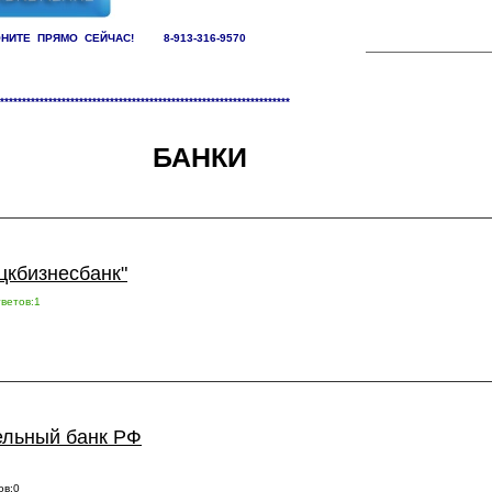
НИТЕ ПРЯМО СЕЙЧАС! 8-913-316-9570
заций /
Банки
******************************************************************
БАНКИ
цкбизнесбанк"
ветов:1
льный банк РФ
ов:0