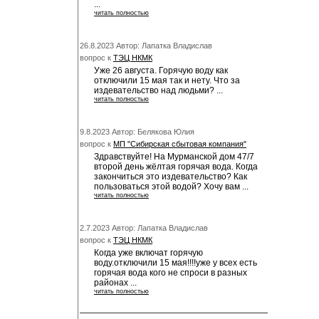
...
читать полностью
26.8.2023 Автор: Лапатка Владислав
вопрос к
ТЭЦ НКМК
Уже 26 августа. Горячую воду как
отключили 15 мая так и нету. Что за
издевательство над людьми? ...
читать полностью
9.8.2023 Автор: Белякова Юлия
вопрос к
МП "Сибирская сбытовая компания"
Здравствуйте! На Мурманской дом 47/7
второй день жёлтая горячая вода. Когда
закончиться это издевательство? Как
пользоваться этой водой? Хочу вам ...
читать полностью
2.7.2023 Автор: Лапатка Владислав
вопрос к
ТЭЦ НКМК
Когда уже включат горячую
воду.отключили 15 мая!!!!уже у всех есть
горячая вода кого не спроси в разных
районах ...
читать полностью