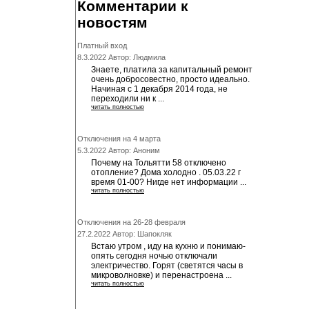
Комментарии к
новостям
Платный вход
8.3.2022 Автор: Людмила
Знаете, платила за капитальный ремонт
очень добросовестно, просто идеально.
Начиная с 1 декабря 2014 года, не
переходили ни к ...
читать полностью
Отключения на 4 марта
5.3.2022 Автор: Аноним
Почему на Тольятти 58 отключено
отопление? Дома холодно . 05.03.22 г
время 01-00? Нигде нет информации ...
читать полностью
Отключения на 26-28 февраля
27.2.2022 Автор: Шапокляк
Встаю утром , иду на кухню и понимаю-
опять сегодня ночью отключали
электричество. Горят (светятся часы в
микроволновке) и перенастроена ...
читать полностью