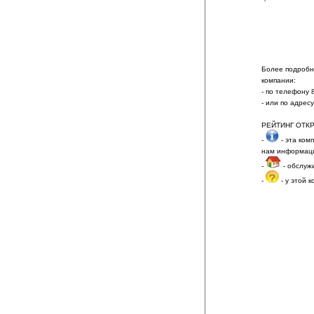
Более подробно
компании:
- по телефону 
- или по адрес
РЕЙТИНГ ОТК
-
- эта ком
нам информаци
-
- обслуж
-
- у этой 