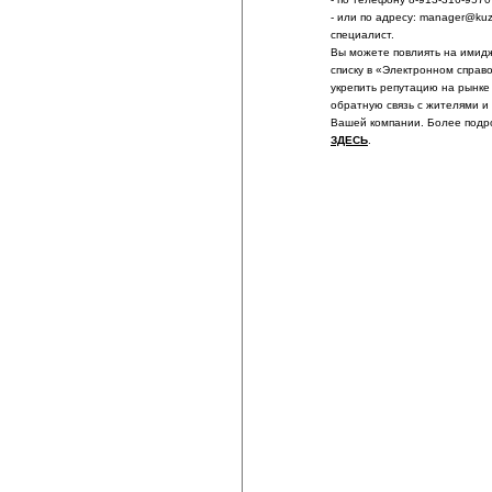
- или по адресу: manager@ku
специалист.
Вы можете повлиять на имидж
списку в «Электронном справ
укрепить репутацию на рынке
обратную связь с жителями и
Вашей компании. Более подр
ЗДЕСЬ
.