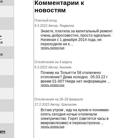
ся
Комментарии к
новостям
Платный вход
8.3.2022 Автор: Людмила
Знаете, платила за капитальный ремонт
очень добросовестно, просто идеально.
"
Начиная с 1 декабря 2014 года, не
ся
переходили ни к ...
читать полностью
ся
Отключения на 4 марта
5.3.2022 Автор: Аноним
Почему на Тольятти 58 отключено
отопление? Дома холодно . 05.03.22 г
время 01-00? Нигде нет информации ...
читать полностью
Отключения на 26-28 февраля
27.2.2022 Автор: Шапокляк
Встаю утром , иду на кухню и понимаю-
опять сегодня ночью отключали
электричество. Горят (светятся часы в
микроволновке) и перенастроена ...
читать полностью
вич