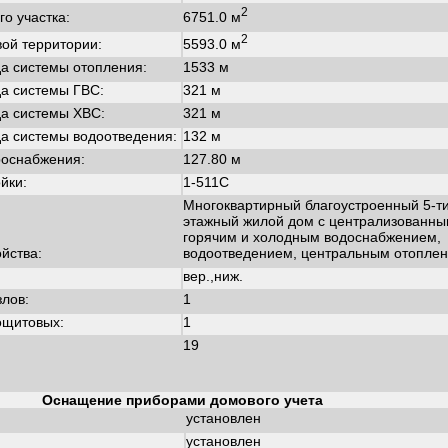
2
6751.0 м
о участка:
2
5593.0 м
ой территории:
а системы отопления:
1533 м
а системы ГВС:
321 м
а системы ХВС:
321 м
а системы водоотведения:
132 м
роснабжения:
127.80 м
йки:
1-511С
Многоквартирный благоустроенный 5-т
этажный жилой дом с централизованн
горячим и холодным водоснабжением,
йства:
водоотведением, центральным отоплен
вер.,ниж.
злов:
1
ощитовых:
1
19
Оснащение приборами домового учета
установлен
установлен