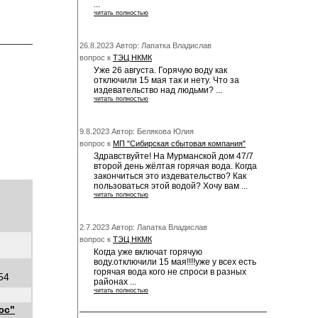
...
читать полностью
26.8.2023 Автор: Лапатка Владислав
вопрос к
ТЭЦ НКМК
Уже 26 августа. Горячую воду как
отключили 15 мая так и нету. Что за
издевательство над людьми? ...
читать полностью
9.8.2023 Автор: Белякова Юлия
вопрос к
МП "Сибирская сбытовая компания"
Здравствуйте! На Мурманской дом 47/7
второй день жёлтая горячая вода. Когда
закончиться это издевательство? Как
пользоваться этой водой? Хочу вам ...
читать полностью
2.7.2023 Автор: Лапатка Владислав
вопрос к
ТЭЦ НКМК
Когда уже включат горячую
воду.отключили 15 мая!!!!уже у всех есть
горячая вода кого не спроси в разных
54
районах ...
читать полностью
юс"