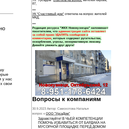
УК "УрсаДом"
ответила на вопрос
жителей Кирова,
87,
***
УК "Счастливый дом"
ответила на вопрос жителей
МКД,
***
но
Редакция ресурса "ЖКХ Новокузнецка" напоминает
посетителям, что
администрация сайта оставляет
за собой право УДАЛЯТЬ сообщения и
комментарии
, которые содержат ругательства,
оскорбления, угрозы, ненормативную лексику.
Давайте уважать друг друга!
шу
торые
 у нас
х свои
Вопросы к компаниям
30.9.2023 Автор: Самохотова Наталья
вопрос к
ООО "УрсаДом"
Здравствуйте! В ЧЬЕЙ КОМПЕТЕНЦИИ
ПОМОЧЬ ИЗБАВИТЬСЯ ОТ БАРДАКА НА
МУСОРНОЙ ПЛОЩАДКЕ ПЕРЕД ДОМОМ