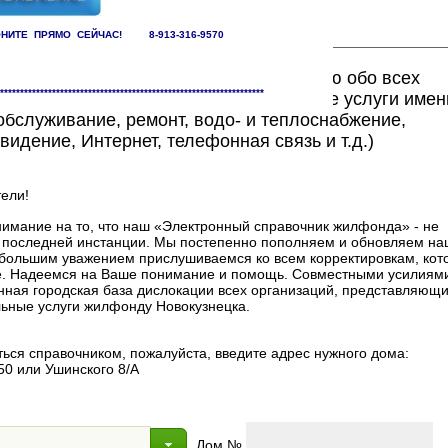
НИТЕ ПРЯМО СЕЙЧАС! 8-913-316-9570
ете найти исчерпывающую информацию обо всех
******************************************************************
едоставляющих жилищно-коммунальные услуги имен
бслуживание, ремонт, водо- и теплоснабжение,
видение, Интернет, телефонная связь и т.д.)
ели!
мание на то, что наш «Электронный справочник жилфонда» - не
в последней инстанции. Мы постепенно пополняем и обновляем на
 с большим уважением прислушиваемся ко всем корректировкам, ко
. Надеемся на Ваше понимание и помощь. Совместными усилиями
нная городская база дислокации всех организаций, представляющи
ные услуги жилфонду Новокузнецка.
ься справочником, пожалуйста, введите адрес нужного дома:
50 или Ушинского 8/А
Дом №