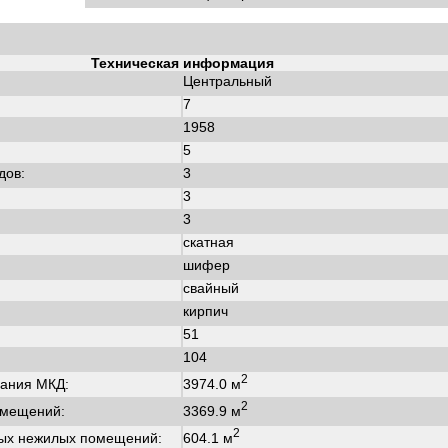
Техническая информация
Центральный
7
1958
:
5
дов:
3
3
3
скатная
шифер
свайный
кирпич
51
104
2
3974.0 м
ания МКД:
2
3369.9 м
омещений:
2
604.1 м
ых нежилых помещений: