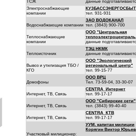
ТСЖ
данные подготавливают
Электроснабжающие
КУЗБАССЭНЕРГОСБЫТ
компании
тел. 931-931
ЗАО ВОДОКАНАЛ
Водоснабжающие компании
тел. (3843) 900-700
ООО "Центральная
Теплоснабжающие
теплоэлектроцентраль
компании
данные подготавливают
ТЭЦ НКМК
Теплоисточник
данные подготавливают
ООО "Экологический
Вывоз и утилизация ТБО /
региональный центр"
КГО
тел. 99-15-77
ООО ВРЦ
Домофоны
Тел. 73-59-04, 33-30-07
CENTRA_Интернет
Интернет, ТВ, Связь
тел. 99-17-17
ООО "Сибирские сети"
Интернет, ТВ, Связь
тел. (3843) 99-40-40
CENTRA_КТВ
Интернет, ТВ, Связь
тел. 99-17-17
УУМ. капитан милиции
Корягин Виктор Юрье
Участковый милиционер: