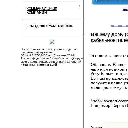
КОММУНАЛЬНЫЕ
ЗВО
КОМПАНИИ
Здесь Вы смож
ГОРОДСКИЕ УЧРЕЖДЕНИЯ
***************
компаниях, пр
Вашему дому (о
кабельное теле
Свидетельство о регистрации средства
массовой информации
Уважаемые посетит
ЭЛ № ФС 77-39430 от 15 апреля 2010.
Выдано федеральной службой по надзору в
сфере связи, информационных технологий
Обращаем Ваше вни
и массовых коммуникаций
является истиной 
базу. Кроме того,
Вы нам присылаете
получится полноце
жилищно-коммуналь
Чтобы воспользоват
Например: Кирова 
Улица