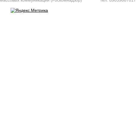
массовых коммуникаций (Роскомнадзор)
тел. 8905966701