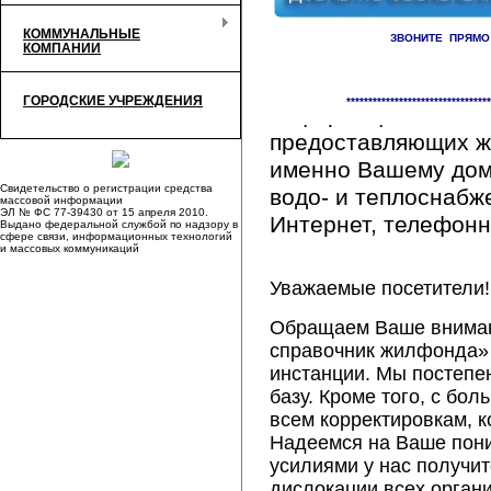
КОММУНАЛЬНЫЕ
ЗВОНИТЕ ПРЯМО
КОМПАНИИ
Здесь Вы сможете 
ГОРОДСКИЕ УЧРЕЖДЕНИЯ
*********************************
информацию обо вс
предоставляющих ж
именно Вашему дому
Свидетельство о регистрации средства
водо- и теплоснабж
массовой информации
ЭЛ № ФС 77-39430 от 15 апреля 2010.
Интернет, телефонна
Выдано федеральной службой по надзору в
сфере связи, информационных технологий
и массовых коммуникаций
Уважаемые посетители!
Обращаем Ваше внимани
справочник жилфонда» 
инстанции. Мы постепе
базу. Кроме того, с б
всем корректировкам, 
Надеемся на Ваше пон
усилиями у нас получи
дислокации всех орган