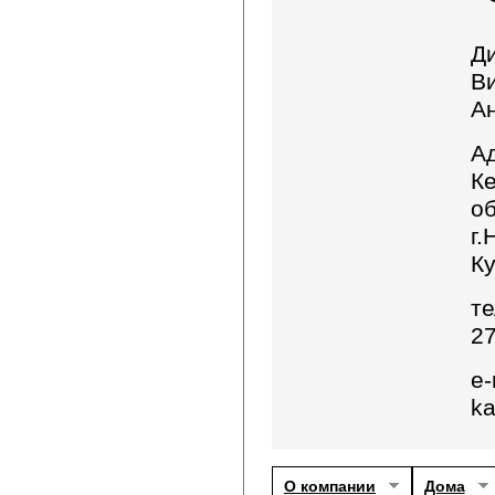
Д
В
А
А
К
об
г.
Ку
те
2
e-
ka
О компании
Дома